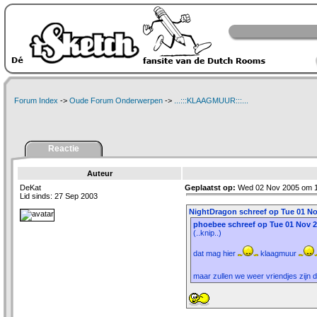
Forum Index
->
Oude Forum Onderwerpen
->
...:::KLAAGMUUR:::...
Reactie
Auteur
DeKat
Geplaatst op:
Wed 02 Nov 2005 om 1
Lid sinds: 27 Sep 2003
NightDragon schreef op Tue 01 No
phoebee schreef op Tue 01 Nov 2
(..knip..)
dat mag hier
klaagmuur
maar zullen we weer vriendjes zijn