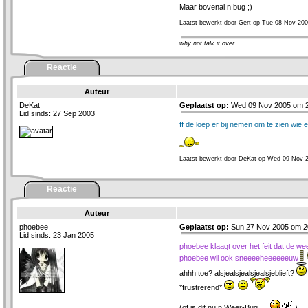
Maar bovenal n bug ;)
Laatst bewerkt door Gert op Tue 08 Nov 200
why not talk it over . . . .
Reactie
Auteur
DeKat
Geplaatst op:
Wed 09 Nov 2005 om 2
Lid sinds: 27 Sep 2003
ff de loep er bij nemen om te zien wie 
Laatst bewerkt door DeKat op Wed 09 Nov 2
Reactie
Auteur
phoebee
Geplaatst op:
Sun 27 Nov 2005 om 2
Lid sinds: 23 Jan 2005
phoebee klaagt over het feit dat de w
phoebee wil ook sneeeeheeeeeeuw
ahhh toe? alsjealsjealsjealsjeblieft?
*frustrerend*
(of is dit nu n Weer-Bug.....
)