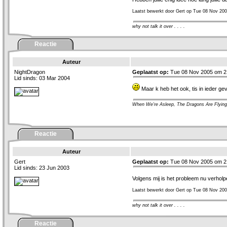
Laatst bewerkt door Gert op Tue 08 Nov 200
why not talk it over . . . .
Reactie
Auteur
NightDragon
Geplaatst op:
Tue 08 Nov 2005 om 2
Lid sinds: 03 Mar 2004
Maar k heb het ook, tis in ieder gev
When We're Asleep, The Dragons Are Flying
Reactie
Auteur
Gert
Geplaatst op:
Tue 08 Nov 2005 om 2
Lid sinds: 23 Jun 2003
Volgens mij is het probleem nu verhol
Laatst bewerkt door Gert op Tue 08 Nov 200
why not talk it over . . . .
Reactie