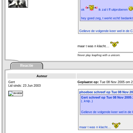
ok
ik zal t ff uitproberen
hey goed zeg, t werkt echt! bedankt
Gelieve de volgende keer wel in de 
maar t was n klacht....
Never play leapfrog with a unicorn.
Reactie
Auteur
Gert
Geplaatst op:
Tue 08 Nov 2005 om 2
Lid sinds: 23 Jun 2003
phoebee schreef op Tue 08 Nov 20
Gert schreef op Tue 08 Nov 2005 
(..knip..)
Gelieve de volgende keer wel in de
maar t was n klacht....