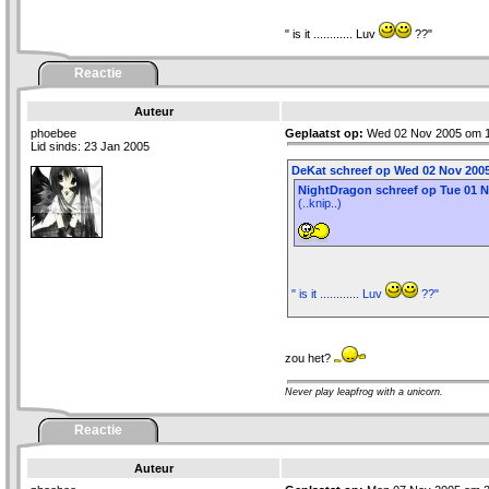
" is it ............ Luv
??"
Reactie
Auteur
phoebee
Geplaatst op:
Wed 02 Nov 2005 om 1
Lid sinds: 23 Jan 2005
DeKat schreef op Wed 02 Nov 2005
NightDragon schreef op Tue 01 N
(..knip..)
" is it ............ Luv
??"
zou het?
Never play leapfrog with a unicorn.
Reactie
Auteur