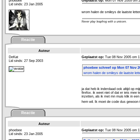
phoebee
Geplaatst op:
Mon 07 Nov 2005 om 2
Lid sinds: 23 Jan 2005
wrom halen de smileys de laatste lett
Never play leapfrog with a unicorn.
Reactie
Auteur
DeKat
Geplaatst op:
Tue 08 Nov 2005 om 1
Lid sinds: 27 Sep 2003
phoebee schreef op Mon 07 Nov 20
wrom halen de smileys de laatste let
ja dat heb ik inderdaad ook altijd op mij
firefox. ik weet niet of dat er iets mee
inzetten, als ik met mn muis klik in ee
hem wil. Ik moet de code dus gewoon 
Reactie
Auteur
phoebee
Geplaatst op:
Tue 08 Nov 2005 om 1
Lid sinds: 23 Jan 2005