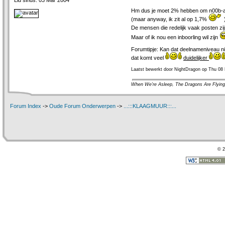
Lid sinds: 03 Mar 2004
Hm dus je moet 2% hebben om n00b-af t
(maar anyway, ik zit al op 1,7%
De mensen die redelijk vaak posten z
Maar of ik nou een inboorling wil zijn
Forumtipje: Kan dat deelnameniveau ni
dat komt veel
duidelijker
Laatst bewerkt door NightDragon op Thu 08
When We're Asleep, The Dragons Are Flying
Forum Index
->
Oude Forum Onderwerpen
->
...:::KLAAGMUUR:::...
© 2