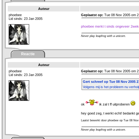
Auteur
phoebee
Geplaatst op:
Tue 08 Nov 2005 om 2
Lid sinds: 23 Jan 2005
phoebee merkt t sinds ongeveer 2we
Never play leapfrog with a unicorn.
Reactie
Auteur
phoebee
Geplaatst op:
Tue 08 Nov 2005 om 2
Lid sinds: 23 Jan 2005
Gert schreef op Tue 08 Nov 2005 2
Volgens mij is het probleem nu verho
ok
ik zal t ff uitproberen
hey goed zeg, t werkt echt! bedankt g
Laatst bewerkt door phoebee op Tue 08 Nov
Never play leapfrog with a unicorn.