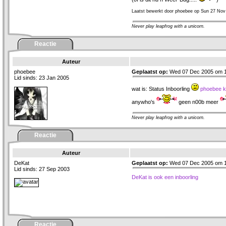
Laatst bewerkt door phoebee op Sun 27 Nov
Never play leapfrog with a unicorn.
Reactie
Auteur
phoebee
Geplaatst op:
Wed 07 Dec 2005 om 1
Lid sinds: 23 Jan 2005
wat is: Status Inboorling
phoebee kr
anywho's
geen n00b meer
Never play leapfrog with a unicorn.
Reactie
Auteur
DeKat
Geplaatst op:
Wed 07 Dec 2005 om 1
Lid sinds: 27 Sep 2003
DeKat is ook een inboorling
Reactie