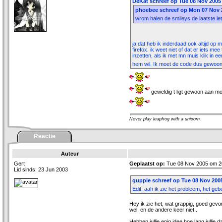
DeKat schreef op Tue 08 Nov 2005 
phoebee schreef op Mon 07 Nov 2
wrom halen de smileys de laatste l
ja dat heb ik inderdaad ook altijd op mi
firefox. ik weet niet of dat er iets me
inzetten, als ik met mn muis klik in e
hem wil. Ik moet de code dus gewoon
geweldig t ligt gewoon aan mod
Never play leapfrog with a unicorn.
Reactie
Auteur
Gert
Geplaatst op:
Tue 08 Nov 2005 om 2
Lid sinds: 23 Jun 2003
guppie schreef op Tue 08 Nov 2005
Edit: aah ik zie het probleem, het geb
Hey ik zie het, wat grappig, goed gevo
wel, en de andere keer niet..
Hebben jullie enig idee hoe lang jullie