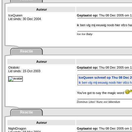
Auteur
IceQueen
Geplaatst op:
Thu 08 Dec 2005 om 1
Lid sinds: 30 Dec 2004
ik ben vlg mij eeuwig noob hier ofzo 
Ice Ice Baby
Reactie
Auteur
Okidoki
Geplaatst op:
Thu 08 Dec 2005 om 1
Lid sinds: 15 Oct 2003
IceQueen schreef op Thu 08 Dec 20
ik ben vlg mij eeuwig noob hier ofzo
You've got to say the magic word
Dominus Lites! Nunc est bibendum
Reactie
Auteur
NightDragon
Geplaatst op:
Thu 08 Dec 2005 om 1