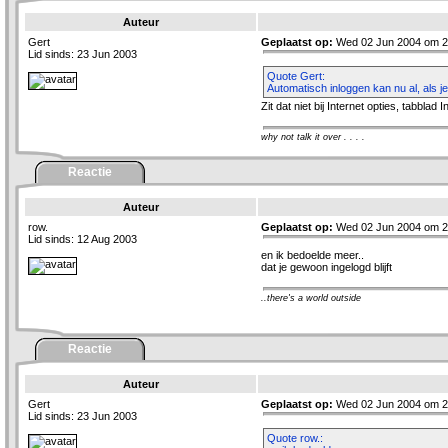
Auteur
Gert
Geplaatst op:
Wed 02 Jun 2004 om 2
Lid sinds: 23 Jun 2003
Quote Gert:
Automatisch inloggen kan nu al, als j
Zit dat niet bij Internet opties, tabbla
why not talk it over . . . .
Reactie
Auteur
row.
Geplaatst op:
Wed 02 Jun 2004 om 2
Lid sinds: 12 Aug 2003
en ik bedoelde meer..
dat je gewoon ingelogd blijft
..there's a world outside
Reactie
Auteur
Gert
Geplaatst op:
Wed 02 Jun 2004 om 2
Lid sinds: 23 Jun 2003
Quote row.: