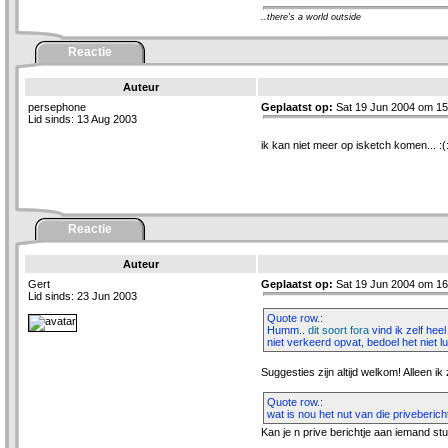
..there's a world outside
Reactie
Auteur
persephone
Geplaatst op:
Sat 19 Jun 2004 om 15
Lid sinds: 13 Aug 2003
ik kan niet meer op isketch komen... :(:
Reactie
Auteur
Gert
Geplaatst op:
Sat 19 Jun 2004 om 16
Lid sinds: 23 Jun 2003
Quote row.:
Humm..
dit soort fora
vind ik zelf heel
niet verkeerd opvat, bedoel het niet lul
Suggesties zijn altijd welkom! Alleen ik
Quote row.:
wat is nou het nut van die priveberich
Kan je n prive berichtje aan iemand st