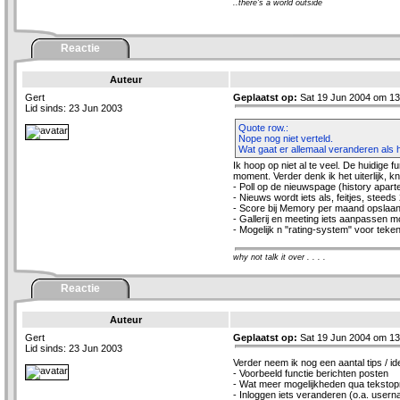
..there's a world outside
Reactie
Auteur
Gert
Geplaatst op:
Sat 19 Jun 2004 om 13
Lid sinds: 23 Jun 2003
Quote row.:
Nope nog niet verteld.
Wat gaat er allemaal veranderen als 
Ik hoop op niet al te veel. De huidige f
moment. Verder denk ik het uiterlijk, k
- Poll op de nieuwspage (history apart
- Nieuws wordt iets als, feitjes, steeds
- Score bij Memory per maand opslaan
- Gallerij en meeting iets aanpassen mo
- Mogelijk n "rating-system" voor teken
why not talk it over . . . .
Reactie
Auteur
Gert
Geplaatst op:
Sat 19 Jun 2004 om 13
Lid sinds: 23 Jun 2003
Verder neem ik nog een aantal tips / i
- Voorbeeld functie berichten posten
- Wat meer mogelijkheden qua tekstopm
- Inloggen iets veranderen (o.a. user