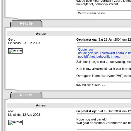
dat de gele kleur verdwijnt zodra je he
nou blijft het, behoorlijk irritant
..there's a world outside
Reactie
Auteur
Gert
Geplaatst op:
Sat 19 Jun 2004 om 12
Lid sinds: 23 Jun 2003
Quote row.:
dat de gele kleur verdwijnt zodra je h
nou blijft het, behoorlijk irritant
Zal t bekijken, is niet zo eenvoudig, z
Had ik btw al vermeld dat ik wat betreft
Overigens is mn plan (voor PHP) in be
why not talk it over . . . .
Reactie
Auteur
row.
Geplaatst op:
Sat 19 Jun 2004 om 12
Lid sinds: 12 Aug 2003
Nope nog niet verteld.
Wat gaat er allemaal veranderen als h