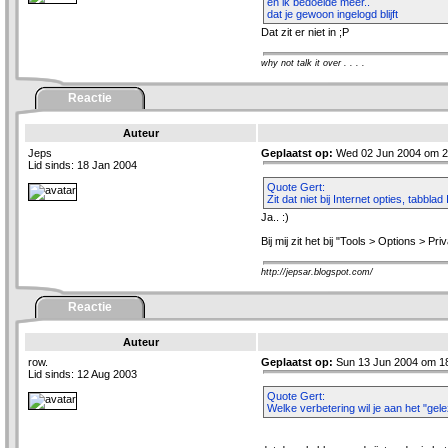
en ik bedoelde meer..
dat je gewoon ingelogd blijft
Dat zit er niet in ;P
why not talk it over . . . .
Reactie
Auteur
Jeps
Geplaatst op:
Wed 02 Jun 2004 om 2
Lid sinds: 18 Jan 2004
Quote Gert:
Zit dat niet bij Internet opties, tabb
Ja.. :)
Bij mij zit het bij "Tools > Options >
http://jepsar.blogspot.com/
Reactie
Auteur
row.
Geplaatst op:
Sun 13 Jun 2004 om 1
Lid sinds: 12 Aug 2003
Quote Gert:
Welke verbetering wil je aan het "ge