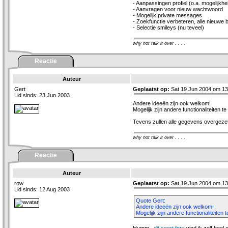
- Aanpassingen profiel (o.a. mogelijkh
- Aanvragen voor nieuw wachtwoord
- Mogelijk private messages
- Zoekfunctie verbeteren, alle nieuwe 
- Selectie smileys (nu teveel)
why not talk it over . . . .
Reactie
Auteur
Gert
Geplaatst op:
Sat 19 Jun 2004 om 13
Lid sinds: 23 Jun 2003
Andere ideeën zijn ook welkom!
Mogelijk zijn andere functionaliteiten t
Tevens zullen alle gegevens overgezet 
why not talk it over . . . .
Reactie
Auteur
row.
Geplaatst op:
Sat 19 Jun 2004 om 13
Lid sinds: 12 Aug 2003
Quote Gert:
Andere ideeën zijn ook welkom!
Mogelijk zijn andere functionaliteiten 