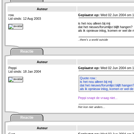
Auteur
row.
Geplaatst op:
Wed 02 Jun 2004 om 1
Lid sinds: 12 Aug 2003
is het nou alleen bij mij
dat het nieuws/forumlijst blijft hangen?
als ik opnieuw inlog, komen er wel de 
..there's a world outside
Reactie
Auteur
Peppi
Geplaatst op:
Wed 02 Jun 2004 om 1
Lid sinds: 18 Jan 2004
Quote row.:
is het nou alleen bij mij
dat het nieuws/forumlijst blijft hangen
als ik opnieuw inlog, komen er wel de
Peppi snapt de vraag niet...
Het kon niet anders...
Reactie
Auteur