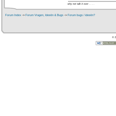
why not talk it over . . . .
Forum Index
->
Forum Vragen, Ideeën & Bugs
->
Forum bugs / ideeën?
© 2