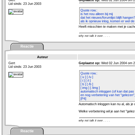
Gert
Geplaatst op:
Wed 02 Jun 2004 om 2
Lid sinds: 23 Jun 2003
Quote row.:
is het nou alleen bij mij
dat het nieuws/forumlijst blijft hangen
als ik opnieuw inlog, komen er wel de
Heeft misschien te maken met je cache 
why not talk it over . . . .
Reactie
Auteur
Gert
Geplaatst op:
Wed 02 Jun 2004 om 2
Lid sinds: 23 Jun 2003
Quote row.:
[ u ] [ /u ]
[ i ] [ /i ]
[ b ] [ /b ]
[ img ] [ /img ]
automatisch inloggen (of kan dat pas 
en nog verbetering van het "gelezen", 
[P4]
Automatisch inloggen kan nu al, als je 
Welke verbetering wil je aan het "gel
why not talk it over . . . .
Reactie