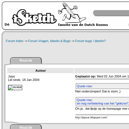
Forum Index
->
Forum Vragen, Ideeën & Bugs
->
Forum bugs / ideeën?
Reactie
Auteur
Jeps
Geplaatst op:
Wed 02 Jun 2004 om 1
Lid sinds: 18 Jan 2004
Quote row.:
Niet onderstrepen! Dat is stom ;)
Quote row.:
en nog verbetering van het "gelezen", 
Oh ja.. dat lijstje op de homepage met 
http://jepsar.blogspot.com/
Reactie