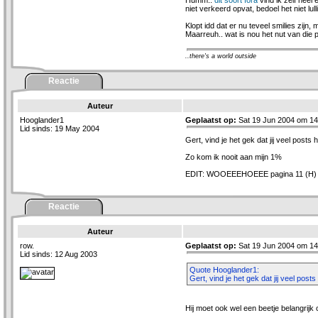
Humm..
dit soort fora
vind ik zelf heel 
niet verkeerd opvat, bedoel het niet lull
Klopt idd dat er nu teveel smilies zijn
Maarreuh.. wat is nou het nut van die 
..there's a world outside
Reactie
Auteur
Hooglander1
Geplaatst op:
Sat 19 Jun 2004 om 14
Lid sinds: 19 May 2004
Gert, vind je het gek dat jij veel pos
Zo kom ik nooit aan mijn 1%
EDIT: WOOEEEHOEEE pagina 11 (H)
Reactie
Auteur
row.
Geplaatst op:
Sat 19 Jun 2004 om 14
Lid sinds: 12 Aug 2003
Quote Hooglander1:
Gert, vind je het gek dat jij veel po
Hij moet ook wel een beetje belangrij