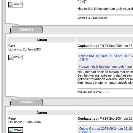
:) [H7]
Hoezo heb je besloten om toch maar de
..there's a world outside
Reactie
Auteur
Gert
Geplaatst op:
Fri 24 Sep 2004 om 18
Lid sinds: 23 Jun 2003
Quote row. op 2004-09-24 om 18:02:
:) [H7]
Hoezo heb je besloten om toch maar d
Nou, het had deels te maken met de ma
Ben het wel met jullie eens dat het een
gekopieerd kunnen worden. Met het nie
een nieuw venster en automatisch inlo
why not talk it over . . . .
Reactie
Auteur
Peppi
Geplaatst op:
Fri 24 Sep 2004 om 18
Lid sinds: 18 Jan 2004
Quote Gert op 2004-09-24 om 18:18:
(..knip..)