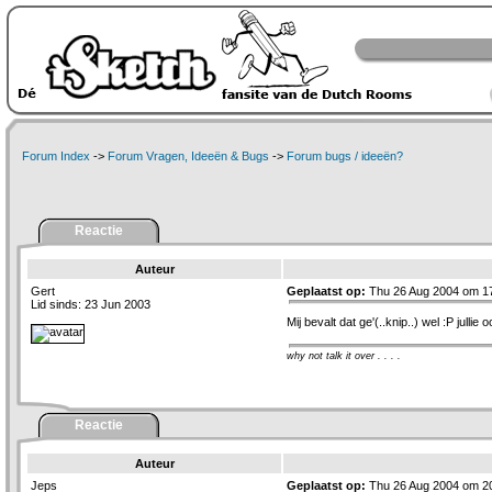
Forum Index
->
Forum Vragen, Ideeën & Bugs
->
Forum bugs / ideeën?
Reactie
Auteur
Gert
Geplaatst op:
Thu 26 Aug 2004 om 1
Lid sinds: 23 Jun 2003
Mij bevalt dat ge'(..knip..) wel :P jullie 
why not talk it over . . . .
Reactie
Auteur
Jeps
Geplaatst op:
Thu 26 Aug 2004 om 2