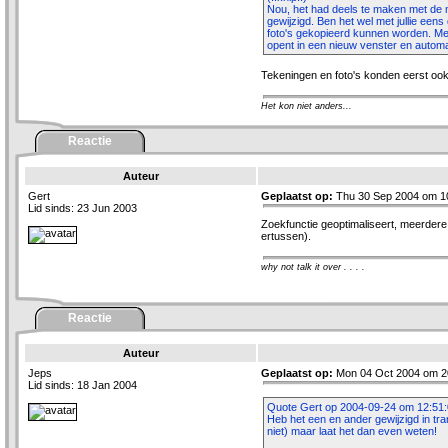
Nou, het had deels te maken met de 
gewijzigd. Ben het wel met jullie een
foto's gekopieerd kunnen worden. Met
opent in een nieuw venster en automat
Tekeningen en foto's konden eerst ook 
Het kon niet anders...
Reactie
Auteur
Gert
Geplaatst op:
Thu 30 Sep 2004 om 1
Lid sinds: 23 Jun 2003
Zoekfunctie geoptimaliseert, meerder
ertussen).
why not talk it over . . . .
Reactie
Auteur
Jeps
Geplaatst op:
Mon 04 Oct 2004 om 2
Lid sinds: 18 Jan 2004
Quote Gert op 2004-09-24 om 12:51:
Heb het een en ander gewijzigd in tra
niet) maar laat het dan even weten!