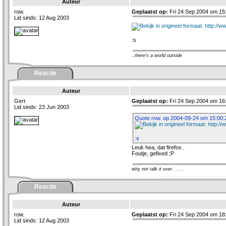
Auteur
row.
Geplaatst op:
Fri 24 Sep 2004 om 15
Lid sinds: 12 Aug 2003
:s
..there's a world outside
Reactie
Auteur
Gert
Geplaatst op:
Fri 24 Sep 2004 om 16
Lid sinds: 23 Jun 2003
Quote row. op 2004-09-24 om 15:00:
:s
Leuk hea, dat firefox..
Foutje, gefixed ;P
why not talk it over . . . .
Reactie
Auteur
row.
Geplaatst op:
Fri 24 Sep 2004 om 18
Lid sinds: 12 Aug 2003