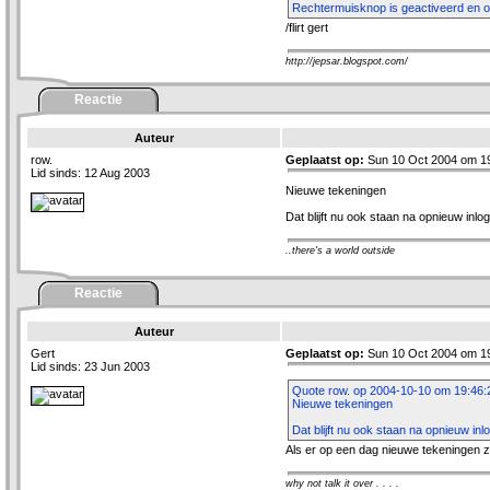
Rechtermuisknop is geactiveerd en o
/flirt gert
http://jepsar.blogspot.com/
Reactie
Auteur
row.
Geplaatst op:
Sun 10 Oct 2004 om 1
Lid sinds: 12 Aug 2003
Nieuwe tekeningen
Dat blijft nu ook staan na opnieuw inl
..there's a world outside
Reactie
Auteur
Gert
Geplaatst op:
Sun 10 Oct 2004 om 1
Lid sinds: 23 Jun 2003
Quote row. op 2004-10-10 om 19:46:
Nieuwe tekeningen
Dat blijft nu ook staan na opnieuw in
Als er op een dag nieuwe tekeningen zijn
why not talk it over . . . .