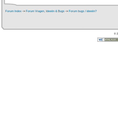
Forum Index
->
Forum Vragen, Ideeën & Bugs
->
Forum bugs / ideeën?
© 2