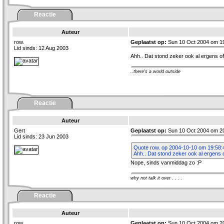
Reactie
Auteur
row.
Geplaatst op:
Sun 10 Oct 2004 om 1
Lid sinds: 12 Aug 2003
Ahh.. Dat stond zeker ook al ergens of
..there's a world outside
Reactie
Auteur
Gert
Geplaatst op:
Sun 10 Oct 2004 om 2
Lid sinds: 23 Jun 2003
Quote row. op 2004-10-10 om 19:58:
Ahh.. Dat stond zeker ook al ergens o
Nope, sinds vanmiddag zo :P
why not talk it over . . . .
Reactie
Auteur
row.
Geplaatst op:
Sun 10 Oct 2004 om 2