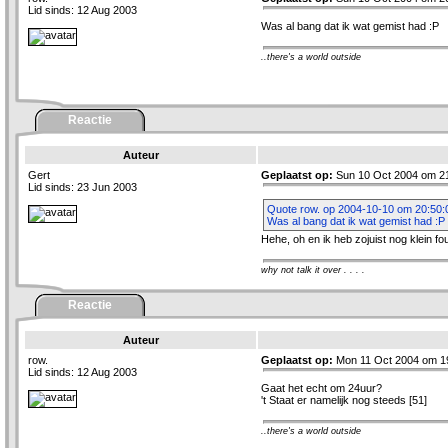
Lid sinds: 12 Aug 2003
Was al bang dat ik wat gemist had :P
..there's a world outside
Reactie
Auteur
Gert
Geplaatst op:
Sun 10 Oct 2004 om 2
Lid sinds: 23 Jun 2003
Quote row. op 2004-10-10 om 20:50:
Was al bang dat ik wat gemist had :P
Hehe, oh en ik heb zojuist nog klein fo
why not talk it over . . . .
Reactie
Auteur
row.
Geplaatst op:
Mon 11 Oct 2004 om 1
Lid sinds: 12 Aug 2003
Gaat het echt om 24uur?
't Staat er namelijk nog steeds [51]
..there's a world outside