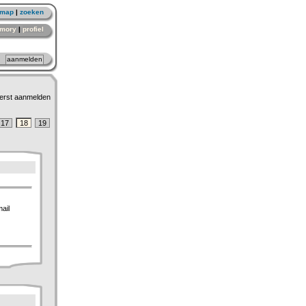
emap
|
zoeken
mory
|
profiel
erst aanmelden
17
18
19
mail