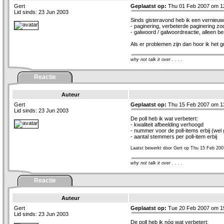
Gert
Geplaatst op:
Thu 01 Feb 2007 om 1
Lid sinds: 23 Jun 2003
Sinds gisteravond heb ik een vernieuw
- paginering, verbeterde paginering z
- galwoord / galwoordreactie, alleen 
Als er problemen zijn dan hoor ik het g
why not talk it over . . . .
Reactie
Auteur
Gert
Geplaatst op:
Thu 15 Feb 2007 om 1
Lid sinds: 23 Jun 2003
De poll heb ik wat verbetert:
- kwaliteit afbeelding verhoogd
- nummer voor de poll-items erbij (wel
- aantal stemmers per poll-item erbij
Laatst bewerkt door Gert op Thu 15 Feb 200
why not talk it over . . . .
Reactie
Auteur
Gert
Geplaatst op:
Tue 20 Feb 2007 om 1
Lid sinds: 23 Jun 2003
De poll heb ik nóg wat verbetert: