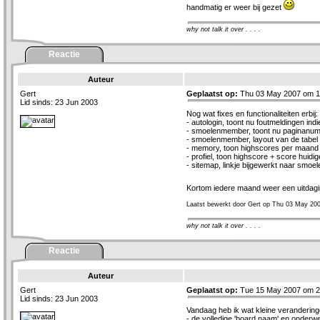
handmatig er weer bij gezet
why not talk it over . . . .
Reactie
Auteur
Gert
Geplaatst op:
Thu 03 May 2007 om 1
Lid sinds: 23 Jun 2003
Nog wat fixes en functionaliteiten erbij:
- autologin, toont nu foutmeldingen ind
- smoelenmember, toont nu paginanumm
- smoelenmember, layout van de tabel 
- memory, toon highscores per maand o
- profiel, toon highscore + score huid
- sitemap, linkje bijgewerkt naar smoe
Kortom iedere maand weer een uitdag
Laatst bewerkt door Gert op Thu 03 May 200
why not talk it over . . . .
Reactie
Auteur
Gert
Geplaatst op:
Tue 15 May 2007 om 2
Lid sinds: 23 Jun 2003
Vandaag heb ik wat kleine veranderin
- de volledige 'board naam' en onderwer