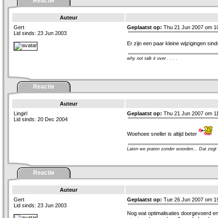
Reactie
Auteur
Gert
Geplaatst op:
Thu 21 Jun 2007 om 1
Lid sinds: 23 Jun 2003
Er zijn een paar kleine wijzigingen s
why not talk it over . . . .
Reactie
Auteur
Lingirl
Geplaatst op:
Thu 21 Jun 2007 om 11
Lid sinds: 20 Dec 2004
Woehoee sneller is altijd beter
Laten we praten zonder woorden... Dat zegt 
Reactie
Auteur
Gert
Geplaatst op:
Tue 26 Jun 2007 om 1
Lid sinds: 23 Jun 2003
Nog wat optimalisaties doorgevoerd en