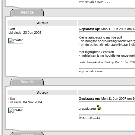
why not talk it over . . . .
Reactie
Auteur
Gert
Geplaatst op:
Mon 11 Jun 2007 om 1
Lid sinds: 23 Jun 2003
Kleine aanpassing aan de poll:
- de hoogste score/uitslag wordt weer
- en de opties zijn niet aanklikbaar ind
met highlighten / zoeken
- highlighten is nu hoofdletter ongevoel
Laatst bewerkt door Gert op Mon 11 Jun 200
why not talk it over . . . .
Reactie
Auteur
nilau
Geplaatst op:
Mon 11 Jun 2007 om 1
Lid sinds: 04 Nov 2004
grappig zeg
hmz......oi......LB