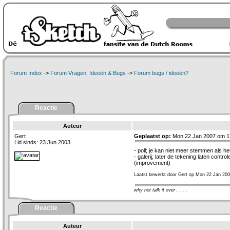
Forum Index
->
Forum Vragen, Ideeën & Bugs
->
Forum bugs / ideeën?
Reactie
Auteur
Gert
Geplaatst op:
Mon 22 Jan 2007 om 1
Lid sinds: 23 Jun 2003
- poll; je kan niet meer stemmen als h
- galerij; later de tekening laten contr
(improvement)
Laatst bewerkt door Gert op Mon 22 Jan 200
why not talk it over . . . .
Reactie
Auteur