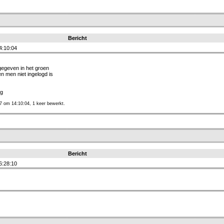
Bericht
4:10:04
gegeven in het groen
ien men niet ingelogd is
ig
7 om 14:10:04, 1 keer bewerkt.
Bericht
6:28:10