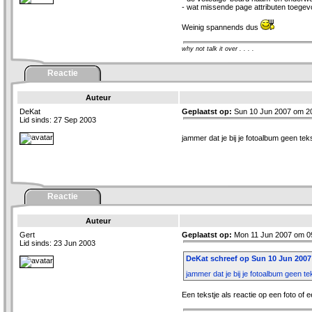
- wat missende page attributen toegevo
Weinig spannends dus
why not talk it over . . . .
Reactie
Auteur
DeKat
Geplaatst op:
Sun 10 Jun 2007 om 2
Lid sinds: 27 Sep 2003
jammer dat je bij je fotoalbum geen tek
Reactie
Auteur
Gert
Geplaatst op:
Mon 11 Jun 2007 om 0
Lid sinds: 23 Jun 2003
DeKat schreef op Sun 10 Jun 2007 
jammer dat je bij je fotoalbum geen t
Een tekstje als reactie op een foto of e