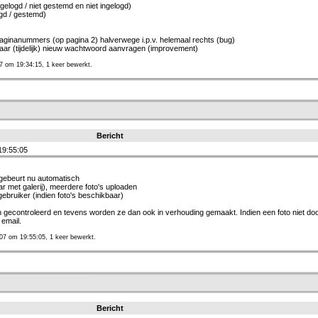
ngelogd / niet gestemd en niet ingelogd)
ogd / gestemd)
 paginanummers (op pagina 2) halverwege i.p.v. helemaal rechts (bug)
n naar (tijdelijk) nieuw wachtwoord aanvragen (improvement)
7 om 19:34:15, 1 keer bewerkt.
Bericht
9:55:05
, gebeurt nu automatisch
ar met galerij), meerdere foto's uploaden
gebruiker (indien foto's beschikbaar)
h gecontroleerd en tevens worden ze dan ook in verhouding gemaakt. Indien een foto niet do
 email.
07 om 19:55:05, 1 keer bewerkt.
Bericht