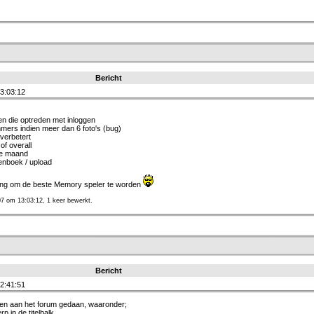
Bericht
3:03:12
ien die optreden met inloggen
ers indien meer dan 6 foto's (bug)
verbetert
f overall
ige maand
lenboek / upload
ing om de beste Memory speler te worden
7 om 13:03:12, 1 keer bewerkt.
Bericht
2:41:51
gen aan het forum gedaan, waaronder;
p in de titelbalk