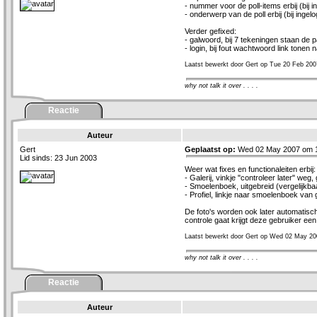
- nummer voor de poll-items erbij (bij i
- onderwerp van de poll erbij (bij ingel
Verder gefixed:
- galwoord, bij 7 tekeningen staan de
- login, bij fout wachtwoord link tone
Laatst bewerkt door Gert op Tue 20 Feb 200
why not talk it over . . . .
Reactie
Auteur
Gert
Geplaatst op:
Wed 02 May 2007 om 1
Lid sinds: 23 Jun 2003
Weer wat fixes en functionaleiten erbij:
- Galerij, vinkje "controleer later" weg
- Smoelenboek, uitgebreid (vergelijkba
- Profiel, linkje naar smoelenboek van 
De foto's worden ook later automatisc
controle gaat krijgt deze gebruiker een
Laatst bewerkt door Gert op Wed 02 May 20
why not talk it over . . . .
Reactie
Auteur