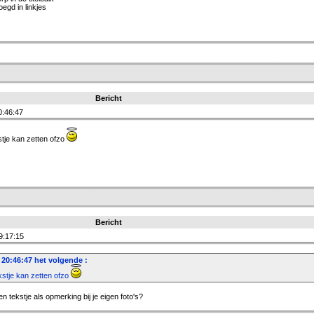
egd in linkjes
Bericht
0:46:47
stje kan zetten ofzo
Bericht
9:17:15
20:46:47 het volgende :
ekstje kan zetten ofzo
en tekstje als opmerking bij je eigen foto's?