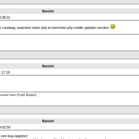
Bericht
0:38:31
inds vandaag, waardoor index.php en berichten.php sneller geladen worden.
Bericht
:17:19
zoveel meer (Frank Boeijen)
Bericht
9:02:59
 een bug opgelost: