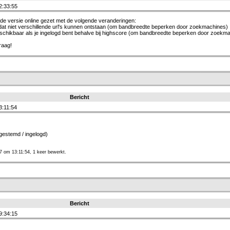
2:33:55
de versie online gezet met de volgende veranderingen:
odat niet verschillende url's kunnen ontstaan (om bandbreedte beperken door zoekmachines)
beschikbaar als je ingelogd bent behalve bij highscore (om bandbreedte beperken door zoekm
raag!
Bericht
3:11:54
 gestemd / ingelogd)
7 om 13:11:54, 1 keer bewerkt.
Bericht
9:34:15