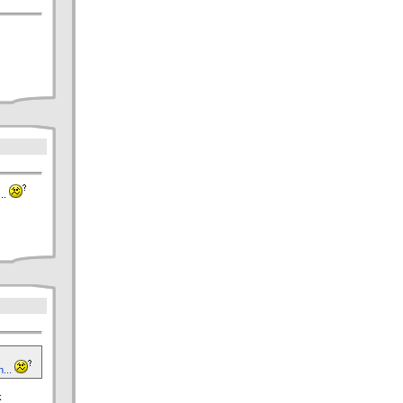
...
n...
k