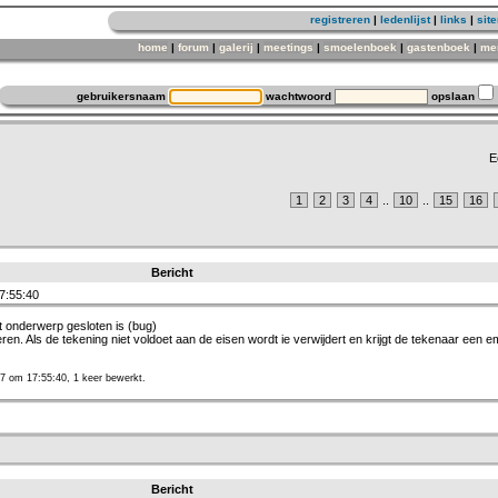
registreren
|
ledenlijst
|
links
|
sit
home
|
forum
|
galerij
|
meetings
|
smoelenboek
|
gastenboek
|
me
gebruikersnaam
wachtwoord
opslaan
E
1
2
3
4
..
10
..
15
16
Bericht
7:55:40
et onderwerp gesloten is (bug)
oleren. Als de tekening niet voldoet aan de eisen wordt ie verwijdert en krijgt de tekenaar een e
7 om 17:55:40, 1 keer bewerkt.
Bericht