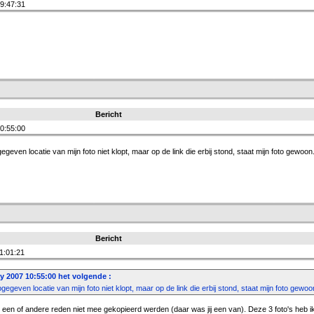
9:47:31
Bericht
0:55:00
geven locatie van mijn foto niet klopt, maar op de link die erbij stond, staat mijn foto gewoon
Bericht
1:01:21
y 2007 10:55:00 het volgende :
egeven locatie van mijn foto niet klopt, maar op de link die erbij stond, staat mijn foto gewoo
 een of andere reden niet mee gekopieerd werden (daar was jij een van). Deze 3 foto's heb i