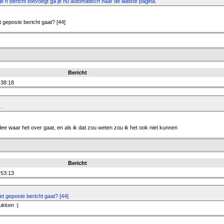
je n bericht toevoegt ga je nu automatisch naar de laatste pagina.
t geposte bericht gaat? [44]
Bericht
:38:18
..
dee waar het over gaat, en als ik dat zou weten zou ik het ook niet kunnen
Bericht
:53:13
et geposte bericht gaat? [44]
ukken :|