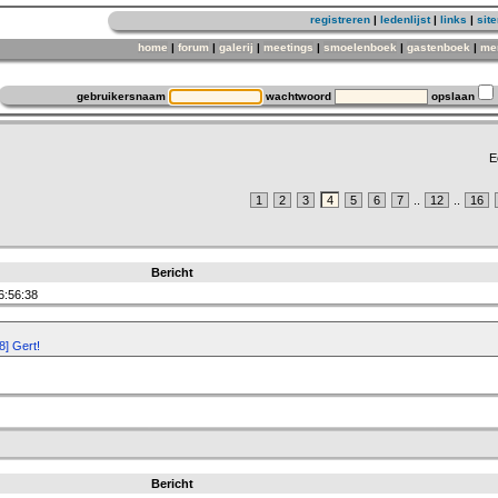
registreren
|
ledenlijst
|
links
|
sit
home
|
forum
|
galerij
|
meetings
|
smoelenboek
|
gastenboek
|
me
gebruikersnaam
wachtwoord
opslaan
E
1
2
3
4
5
6
7
..
12
..
16
Bericht
6:56:38
8] Gert!
Bericht