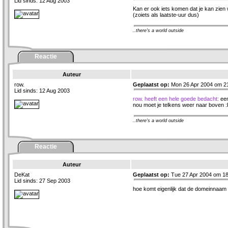
Lid sinds: 12 Aug 2003
Kan er ook iets komen dat je kan zien 
(zoiets als laatste-uur dus)
..there's a world outside
Reactie
Auteur
row.
Geplaatst op:
Mon 26 Apr 2004 om 2
Lid sinds: 12 Aug 2003
row. heeft een hele goede bedacht:
een
nou moet je telkens weer naar boven :
..there's a world outside
Reactie
Auteur
DeKat
Geplaatst op:
Tue 27 Apr 2004 om 18
Lid sinds: 27 Sep 2003
hoe komt eigenlijk dat de domeinnaam v