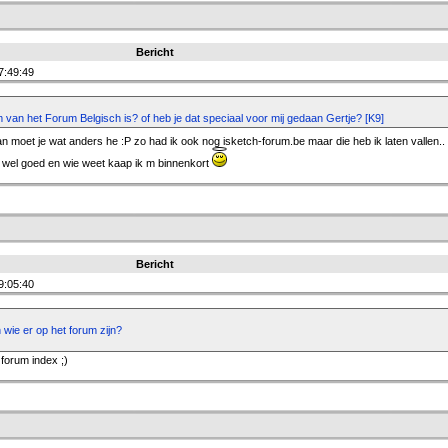
Bericht
7:49:49
 van het Forum Belgisch is? of heb je dat speciaal voor mij gedaan Gertje? [K9]
an moet je wat anders he :P zo had ik ook nog isketch-forum.be maar die heb ik laten vallen.
zit wel goed en wie weet kaap ik m binnenkort
Bericht
9:05:40
 wie er op het forum zijn?
 forum index ;)