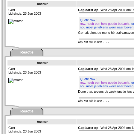
Auteur
Gert
Geplaatst op:
Wed 28 Apr 2004 om 0
Lid sinds: 23 Jun 2003
Quote row.:
row. heeft een hele goede bedacht:
ee
nou moet je telkens weer naar boven
Gemak dient de mens hè, zal vanavond 
why not talk it over . . . .
Reactie
Auteur
Gert
Geplaatst op:
Wed 28 Apr 2004 om 1
Lid sinds: 23 Jun 2003
Quote row.:
row. heeft een hele goede bedacht:
ee
nou moet je telkens weer naar boven
Done that, tevens de zoekfunctie iets v
why not talk it over . . . .
Reactie
Auteur
Gert
Geplaatst op:
Wed 28 Apr 2004 om 1
Lid sinds: 23 Jun 2003