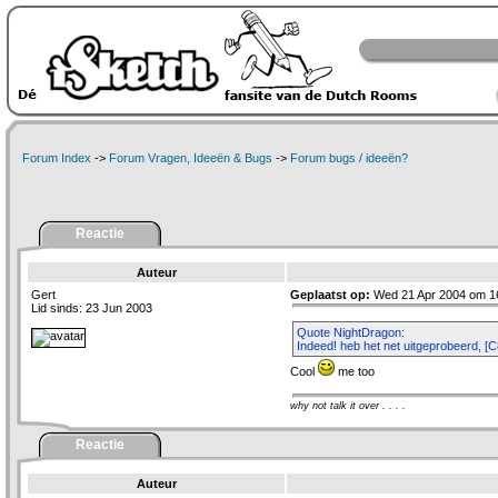
Forum Index
->
Forum Vragen, Ideeën & Bugs
->
Forum bugs / ideeën?
Reactie
Auteur
Gert
Geplaatst op:
Wed 21 Apr 2004 om 1
Lid sinds: 23 Jun 2003
Quote NightDragon:
Indeed! heb het net uitgeprobeerd, [C
Cool
me too
why not talk it over . . . .
Reactie
Auteur