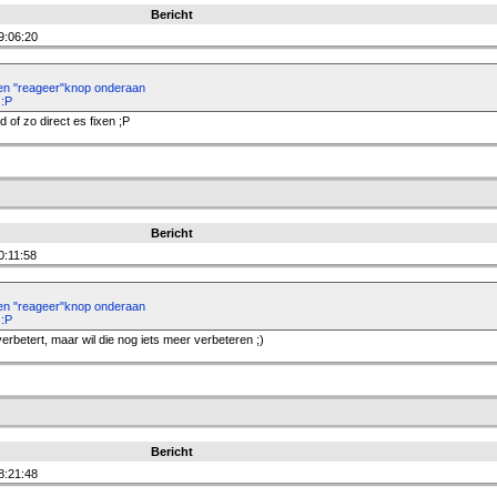
Bericht
9:06:20
n "reageer"knop onderaan
 :P
of zo direct es fixen ;P
Bericht
0:11:58
n "reageer"knop onderaan
 :P
erbetert, maar wil die nog iets meer verbeteren ;)
Bericht
8:21:48