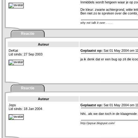
Inmiddels wordt hetgeen waar je op zoek
De kleur: zwarte achtergrond, witte let
Ben niet zo te spreken over die combi, 
why not talk it over . . . .
Reactie
Auteur
DeKat
Geplaatst op:
Sat 01 May 2004 om 11
Lid sinds: 27 Sep 2003
ja ik denk dat er een bug op zit die ico
Reactie
Auteur
Jeps
Geplaatst op:
Sat 01 May 2004 om 11
Lid sinds: 18 Jan 2004
hihi.. als we dan toch in de klaagmode 
http://jepsar.blogspot.com/