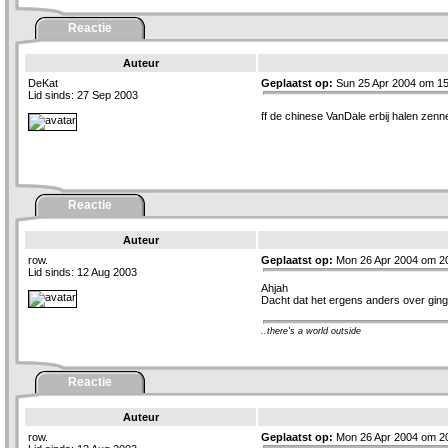
Reactie
Auteur
DeKat
Geplaatst op:
Sun 25 Apr 2004 om 15
Lid sinds: 27 Sep 2003
ff de chinese VanDale erbij halen zenne.
Reactie
Auteur
row.
Geplaatst op:
Mon 26 Apr 2004 om 2
Lid sinds: 12 Aug 2003
Ahjah
Dacht dat het ergens anders over ging
..there's a world outside
Reactie
Auteur
row.
Geplaatst op:
Mon 26 Apr 2004 om 2