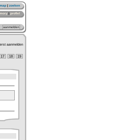
emap
|
zoeken
mory
|
profiel
erst aanmelden
17
18
19