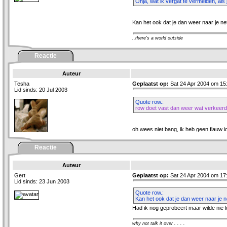
Ohja, wat ik vergat te vermelden, als 
Kan het ook dat je dan weer naar je ne
..there's a world outside
Reactie
Auteur
Tesha
Geplaatst op:
Sat 24 Apr 2004 om 15
Lid sinds: 20 Jul 2003
Quote row.:
row doet vast dan weer wat verkeerd
oh wees niet bang, ik heb geen flauw i
Reactie
Auteur
Gert
Geplaatst op:
Sat 24 Apr 2004 om 17
Lid sinds: 23 Jun 2003
Quote row.:
Kan het ook dat je dan weer naar je n
Had ik nog geprobeert maar wilde nie l
why not talk it over . . . .