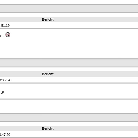
Bericht
:51:19
....
Bericht
0:35:54
 :P
Bericht
0:47:20