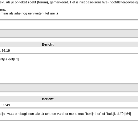
t, als je op tekst zoekt (forum), gemarkeerd. Het is niet case-sensitive (hoofdlettergevoelig
ters.
maar als jullie nog een weten, tell me ;)
Bericht
:36:19
ontjes eet[H3]
Bericht
:55:49
zijn.. waarom beginnen alle alt teksten van het menu met "bekijk het" of "bekijk de"? [M4]