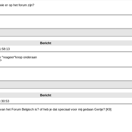
wie er op het forum zijn?
Bericht
1:58:13
 "reageer"knop onderaan
P
Bericht
:30:53
an het Forum Belgisch is? of heb je dat speciaal voor mij gedaan Gertje? [K9]