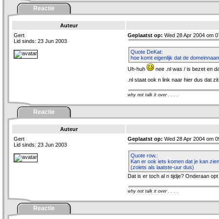
Reactie
Auteur
Gert
Geplaatst op:
Wed 28 Apr 2004 om 0
Lid sinds: 23 Jun 2003
Quote DeKat:
hoe komt eigenlijk dat de domeinnaam
Uh-huh
nee .nl was / is bezet en d
.nl staat ook n link naar hier dus dat 
why not talk it over . . . .
Reactie
Auteur
Gert
Geplaatst op:
Wed 28 Apr 2004 om 0
Lid sinds: 23 Jun 2003
Quote row.:
Kan er ook iets komen dat je kan zien
(zoiets als laatste-uur dus)
Dat is er toch al n tijdje? Onderaan opt
why not talk it over . . . .
Reactie