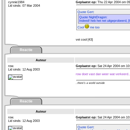
cynnie1984
Geplaatst op:
Thu 22 Apr 2004 om 09
Lid sinds: 07 Mar 2004
Quote Gert:
Quote NightDragon:
Indeed! heb het net uitgeprobeerd, [
Cool
me too
vet cool [43]
Reactie
Auteur
row.
Geplaatst op:
Sat 24 Apr 2004 om 10
Lid sinds: 12 Aug 2003
row doet vast dan weer wat verkeerd..
..there's a world outside
Reactie
Auteur
row.
Geplaatst op:
Sat 24 Apr 2004 om 10
Lid sinds: 12 Aug 2003
Quote Gert: