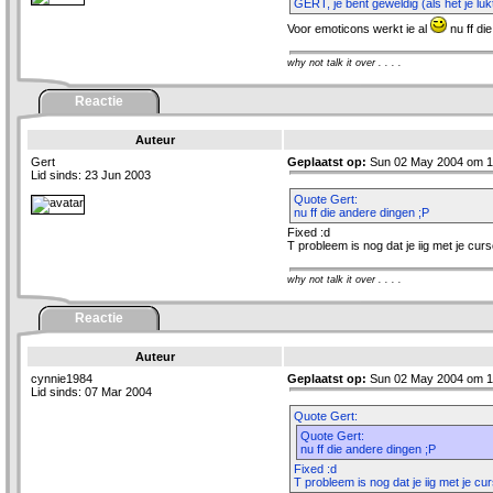
GERT, je bent geweldig (als het je lukt
Voor emoticons werkt ie al
nu ff di
why not talk it over . . . .
Reactie
Auteur
Gert
Geplaatst op:
Sun 02 May 2004 om 1
Lid sinds: 23 Jun 2003
Quote Gert:
nu ff die andere dingen ;P
Fixed :d
T probleem is nog dat je iig met je curs
why not talk it over . . . .
Reactie
Auteur
cynnie1984
Geplaatst op:
Sun 02 May 2004 om 1
Lid sinds: 07 Mar 2004
Quote Gert:
Quote Gert:
nu ff die andere dingen ;P
Fixed :d
T probleem is nog dat je iig met je cu