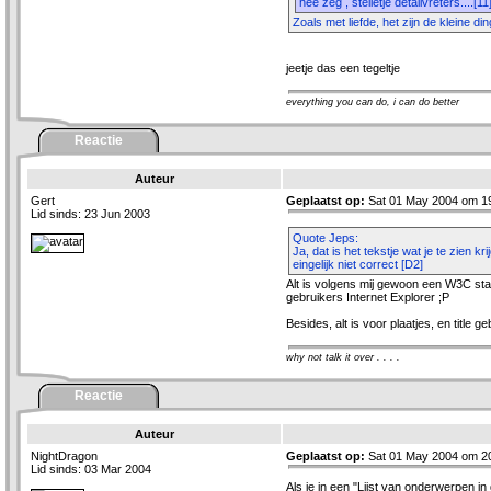
hee zeg , stelletje detailvreters....[11
Zoals met liefde, het zijn de kleine din
jeetje das een tegeltje
everything you can do, i can do better
Reactie
Auteur
Gert
Geplaatst op:
Sat 01 May 2004 om 1
Lid sinds: 23 Jun 2003
Quote Jeps:
Ja, dat is het tekstje wat je te zien kr
eingelijk niet correct [D2]
Alt is volgens mij gewoon een W3C sta
gebruikers Internet Explorer ;P
Besides, alt is voor plaatjes, en title g
why not talk it over . . . .
Reactie
Auteur
NightDragon
Geplaatst op:
Sat 01 May 2004 om 2
Lid sinds: 03 Mar 2004
Als je in een "Lijst van onderwerpen in