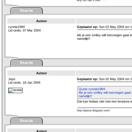
why not talk it over . . . .
Reactie
Auteur
cynnie1984
Geplaatst op:
Sun 02 May 2004 om 1
Lid sinds: 07 Mar 2004
Als je een smiley wilt toevoegen gaat i
namelijk!!
Reactie
Auteur
Jeps
Geplaatst op:
Sun 02 May 2004 om 1
Lid sinds: 18 Jan 2004
Quote cynnie1984:
Als je een smiley wilt toevoegen gaat 
namelijk!!
Dat kan helaas niet met een textarea e
http://jepsar.blogspot.com/
Reactie
Auteur