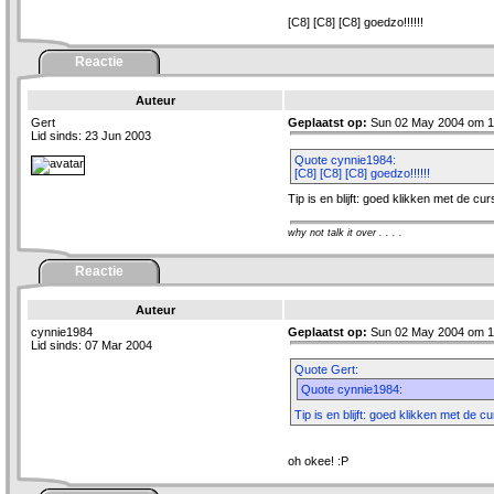
[C8] [C8] [C8] goedzo!!!!!!
Reactie
Auteur
Gert
Geplaatst op:
Sun 02 May 2004 om 1
Lid sinds: 23 Jun 2003
Quote cynnie1984:
[C8] [C8] [C8] goedzo!!!!!!
Tip is en blijft: goed klikken met de cu
why not talk it over . . . .
Reactie
Auteur
cynnie1984
Geplaatst op:
Sun 02 May 2004 om 1
Lid sinds: 07 Mar 2004
Quote Gert:
Quote cynnie1984:
Tip is en blijft: goed klikken met de c
oh okee! :P