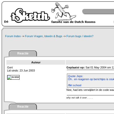
Forum Index
->
Forum Vragen, Ideeën & Bugs
->
Forum bugs / ideeën?
Reactie
Auteur
Gert
Geplaatst op:
Sat 01 May 2004 om 1
Lid sinds: 23 Jun 2003
Quote Jeps:
Oh.. en reageren op berichtjes is stu
/flirt school
Nee, had iets verwijdert in de code waa
why not talk it over . . . .
Reactie