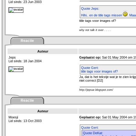
Lid sinds: 23 Jun 2003
Quote Jeps:
Hihi.. en de title tags missen
. Maar
title tags voor images of?
why not talk it over . . . .
Reactie
Auteur
Jeps
Geplaatst op:
Sat 01 May 2004 om 1
Lid sinds: 18 Jan 2004
Quote Gert:
title tags voor images of?
Ja, dat is het tekstje wat je te zien kri
niet correct [D2]
http://jepsar.blogspot.com/
Reactie
Auteur
Moesji
Geplaatst op:
Sat 01 May 2004 om 19
Lid sinds: 13 Oct 2003
Quote Gert:
Quote DeKat: