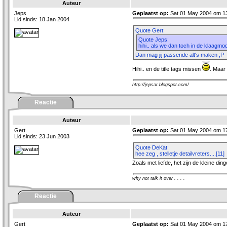
Auteur
Jeps
Geplaatst op:
Sat 01 May 2004 om 1
Lid sinds: 18 Jan 2004
Quote Gert:
Quote Jeps:
hihi.. als we dan toch in de klaagmo
Dan mag jij passende alt's maken ;P
Hihi.. en de title tags missen
. Maar 
http://jepsar.blogspot.com/
Reactie
Auteur
Gert
Geplaatst op:
Sat 01 May 2004 om 1
Lid sinds: 23 Jun 2003
Quote DeKat:
hee zeg , stelletje detailvreters....[11]
Zoals met liefde, het zijn de kleine ding
why not talk it over . . . .
Reactie
Auteur
Gert
Geplaatst op:
Sat 01 May 2004 om 1