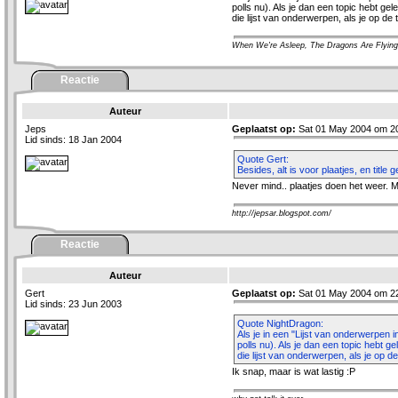
polls nu). Als je dan een topic hebt g
die lijst van onderwerpen, als je op de
When We're Asleep, The Dragons Are Flying
Reactie
Auteur
Jeps
Geplaatst op:
Sat 01 May 2004 om 2
Lid sinds: 18 Jan 2004
Quote Gert:
Besides, alt is voor plaatjes, en title 
Never mind.. plaatjes doen het weer. Maar
http://jepsar.blogspot.com/
Reactie
Auteur
Gert
Geplaatst op:
Sat 01 May 2004 om 2
Lid sinds: 23 Jun 2003
Quote NightDragon:
Als je in een "Lijst van onderwerpen i
polls nu). Als je dan een topic hebt 
die lijst van onderwerpen, als je op d
Ik snap, maar is wat lastig :P