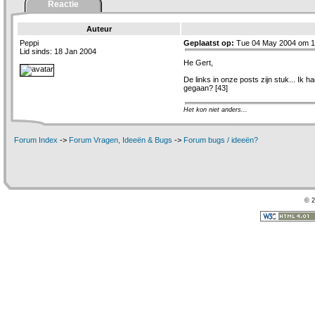
Reactie
Auteur
Peppi
Geplaatst op:
Tue 04 May 2004 om 1
Lid sinds: 18 Jan 2004
He Gert,
De links in onze posts zijn stuk... Ik ha
gegaan? [43]
Het kon niet anders...
Forum Index
->
Forum Vragen, Ideeën & Bugs
->
Forum bugs / ideeën?
© 2