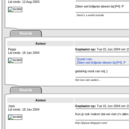
Lid sinds: 12 Aug 2003
Zitten wel briljante ideeen bij [P4] :P
..there's a world outside
Reactie
Auteur
Peppi
Geplaatst op:
Tue 01 Jun 2004 om 1
Lid sinds: 18 Jan 2004
Quote row.:
Zitten wel briljante ideeen bij [P4] :P
gelukkig nooit van mij ;)
Het kon niet anders...
Reactie
Auteur
Jeps
Geplaatst op:
Tue 01 Jun 2004 om 1
Lid sinds: 18 Jan 2004
Kun je ook maken dat we met z'n alle
http://jepsar.blogspot.com/