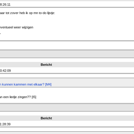
8:26:11
aar tot zover heb ik op mn to-do lijstje:
ventueel weer wijzigen
"
Bericht
0:42:09
len kunnen kammen met elkaar? [M4]
n een liedje zingen?? [I5]
Bericht
1:28:39