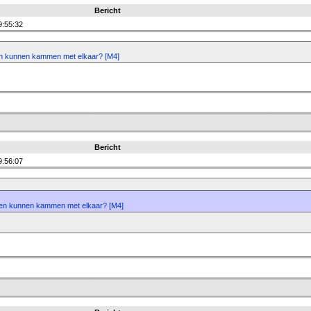
Bericht
9:55:32
len kunnen kammen met elkaar? [M4]
Bericht
9:56:07
llen kunnen kammen met elkaar? [M4]