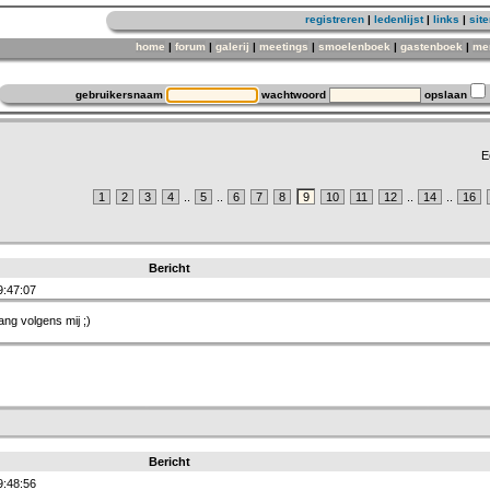
registreren
|
ledenlijst
|
links
|
sit
home
|
forum
|
galerij
|
meetings
|
smoelenboek
|
gastenboek
|
me
gebruikersnaam
wachtwoord
opslaan
E
1
2
3
4
..
5
..
6
7
8
9
10
11
12
..
14
..
16
Bericht
9:47:07
ng volgens mij ;)
Bericht
9:48:56