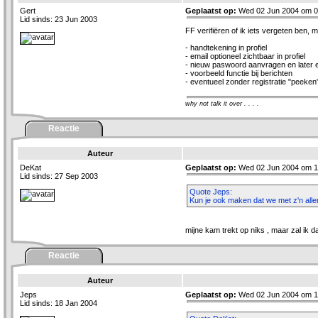
Gert
Geplaatst op:
Wed 02 Jun 2004 om 0
Lid sinds: 23 Jun 2003
FF verifiëren of ik iets vergeten ben, m
- handtekening in profiel
- email optioneel zichtbaar in profiel
- nieuw paswoord aanvragen en later e
- voorbeeld functie bij berichten
- eventueel zonder registratie "peeken
why not talk it over . . . .
Reactie
Auteur
DeKat
Geplaatst op:
Wed 02 Jun 2004 om 1
Lid sinds: 27 Sep 2003
Quote Jeps:
Kun je ook maken dat we met z'n al
mijne kam trekt op niks , maar zal ik da
Reactie
Auteur
Jeps
Geplaatst op:
Wed 02 Jun 2004 om 1
Lid sinds: 18 Jan 2004