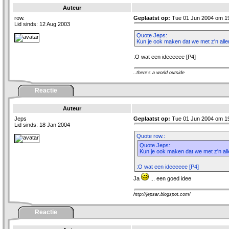
Auteur
row.
Geplaatst op:
Tue 01 Jun 2004 om 1
Lid sinds: 12 Aug 2003
Quote Jeps:
Kun je ook maken dat we met z'n al
:O wat een ideeeeee [P4]
..there's a world outside
Reactie
Auteur
Jeps
Geplaatst op:
Tue 01 Jun 2004 om 1
Lid sinds: 18 Jan 2004
Quote row.:
Quote Jeps:
Kun je ook maken dat we met z'n a
:O wat een ideeeeee [P4]
Ja
... een goed idee
http://jepsar.blogspot.com/
Reactie