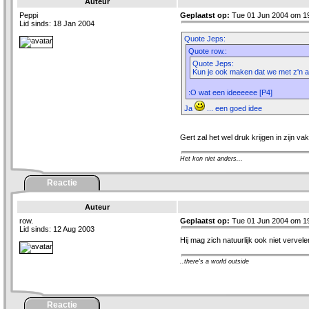
Auteur
Peppi
Geplaatst op:
Tue 01 Jun 2004 om 1
Lid sinds: 18 Jan 2004
Quote Jeps:
Quote row.:
Quote Jeps:
Kun je ook maken dat we met z'n 
:O wat een ideeeeee [P4]
Ja
... een goed idee
Gert zal het wel druk krijgen in zijn va
Het kon niet anders...
Reactie
Auteur
row.
Geplaatst op:
Tue 01 Jun 2004 om 1
Lid sinds: 12 Aug 2003
Hij mag zich natuurlijk ook niet vervele
..there's a world outside
Reactie