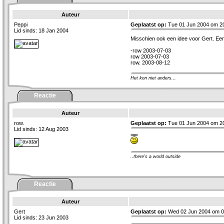
Auteur
Peppi
Geplaatst op:
Tue 01 Jun 2004 om 2
Lid sinds: 18 Jan 2004
Misschien ook een idee voor Gert. Een
-row 2003-07-03
row 2003-07-03
row. 2003-08-12
Het kon niet anders...
Reactie
Auteur
row.
Geplaatst op:
Tue 01 Jun 2004 om 2
Lid sinds: 12 Aug 2003
..there's a world outside
Reactie
Auteur
Gert
Geplaatst op:
Wed 02 Jun 2004 om 0
Lid sinds: 23 Jun 2003