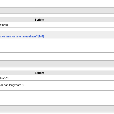
Bericht
9:50:56
len kunnen kammen met elkaar? [M4]
Bericht
9:52:28
maar dan langzaam ;)