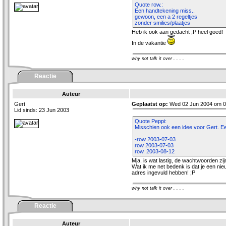
Quote row.:
Een handtekening miss..
gewoon, een a 2 regeltjes
zonder smilies/plaatjes
Heb ik ook aan gedacht ;P heel goed!
In de vakantie
why not talk it over . . . .
Reactie
Auteur
Gert
Geplaatst op:
Wed 02 Jun 2004 om 0
Lid sinds: 23 Jun 2003
Quote Peppi:
Misschien ook een idee voor Gert. Ee
-row 2003-07-03
row 2003-07-03
row. 2003-08-12
Mja, is wat lastig, de wachtwoorden zij
Wat ik me net bedenk is dat je een ni
adres ingevuld hebben! ;P
why not talk it over . . . .
Reactie
Auteur