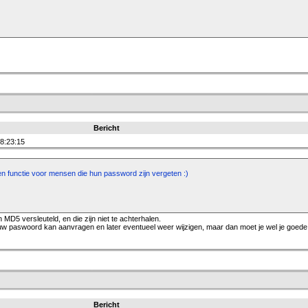
Bericht
8:23:15
n functie voor mensen die hun password zijn vergeten :)
n MD5 versleuteld, en die zijn niet te achterhalen.
euw paswoord kan aanvragen en later eventueel weer wijzigen, maar dan moet je wel je goede
Bericht