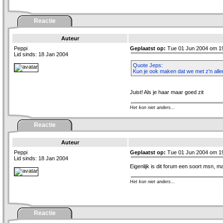
Reactie
Auteur
Peppi
Geplaatst op:
Tue 01 Jun 2004 om 1
Lid sinds: 18 Jan 2004
Quote Jeps:
Kun je ook maken dat we met z'n al
Juist! Als je haar maar goed zit
Het kon niet anders...
Reactie
Auteur
Peppi
Geplaatst op:
Tue 01 Jun 2004 om 1
Lid sinds: 18 Jan 2004
Eigenlijk is dit forum een soort msn, 
Het kon niet anders...
Reactie