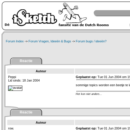
Forum Index
->
Forum Vragen, Ideeën & Bugs
->
Forum bugs / ideeën?
Reactie
Auteur
Peppi
Geplaatst op:
Tue 01 Jun 2004 om 1
Lid sinds: 18 Jan 2004
sommige topics worden een beetje te la
Het kon niet anders...
Reactie
Auteur
row.
Geplaatst op:
Tue 01 Jun 2004 om 1