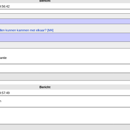
Bericht
9:56:42
allen kunnen kammen met elkaar? [M4]
kantie
Bericht
9:57:49
n