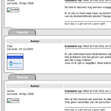
richon
Geplaatst op:
Wed 16 Feb 2011 om 0
Lid sinds: 26 Apr 2008
Nu heb ik hierover nog wel een vraagj
Ik zit niet zo heel vaak meer op isket
van de desbetreffende admins? Aangez
Each day is a gift and not a given right!
Reactie
Auteur
Clau
Geplaatst op:
Wed 16 Feb 2011 om 0
Lid sinds: 03 Jul 2003
Er zijn inderdaad twee Nederlandse ad
Het probleem met het geven van andere
aan die vraag voldoen.
Vuur en ik zijn er dagelijks. Moet lukk
Reactie
Auteur
richon
Geplaatst op:
Wed 16 Feb 2011 om 1
Lid sinds: 26 Apr 2008
Net op het moment dat wanneer ik julli
Ook geen namenlijst van de personen di
Each day is a gift and not a given right!