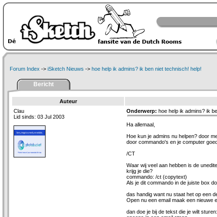
Forum Index
->
iSketch Nieuws
->
hoe help ik admins? ik ben niet technisch! help!
Bericht
Auteur
Clau
Onderwerp:
hoe help ik admins? ik be
Lid sinds: 03 Jul 2003
Ha allemaal,
Hoe kun je admins nu helpen? door me
door commando's en je computer goed
/CT
Waar wij veel aan hebben is de unedit
krijg je die?
commando: /ct (copytext)
Als je dit commando in de juiste box doe
das handig want nu staat het op een de
Open nu een email maak een nieuwe em
dan doe je bij de tekst die je wilt stu