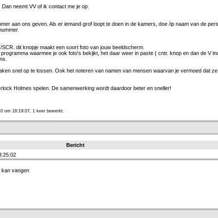
. Dan neemt VV of ik contact me je op.
mmer aan ons geven. Als er iemand grof loopt te doen in de kamers, doe /ip naam van de pers
ipnummer.
T/SCR. dit knopje maakt een soort foto van jouw beeldscherm.
n programma waarmee je ook foto's bekijkt, het daar weer in paste ( cntr. knop en dan de V in
ns.
aken snel op te lossen. Ook het noteren van namen van mensen waarvan je vermoed dat ze
erlock Holmes spelen. De samenwerking wordt daardoor beter en sneller!
0 om 18:19:07, 1 keer bewerkt.
Bericht
3:25:02
n kan vangen