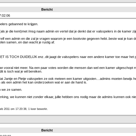
Bericht
7:02:06
elers gebanned te krijgen.
als je die kent)met /msg naam admin en vertel dat je denkt dat er valsspelers in de kamer zij
nzelf een admin en die zal je vragen waarom je een bootvote gegeven hebt..beste wat je kan d
len samen..en dan wacht je rustig af.
 HET IS TOCH DUIDELIJK enz..dit jaagt de valsspelers naar een andere kamer toe maar het
 dan vooral niet meer. Na een paar votes worden die mensen dan wel een kamer uitgeschopt 
t is toch wat je wil bereiken.
at Jantje en Pietje valsspelen ze ook meteen een kamer uitgooien....admins moeten bewijs 
 als een admin het kan onderzoeken wat er aan de hand is.
n we ze samen.
werking, we kunnen niet zonder elkaar, jullie hebben ons nodig maar de admins kunnen ook ni
Feb 2011 om 17:20:38, 1 keer bewerkt.
Bericht