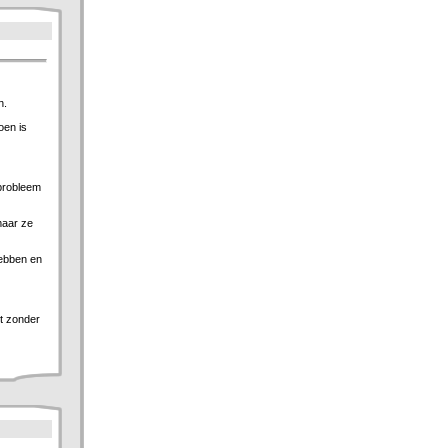
n.
oen is
 probleem
maar ze
hebben en
et zonder