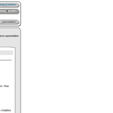
emap
|
zoeken
mory
|
profiel
erst aanmelden
en. Hoe
de chatbox