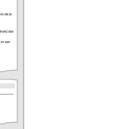
on die je
drukt) dan
 ze aan