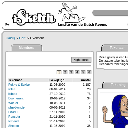
Galerij
->
Gert
-> Overzicht
Members
Tekenaar
Deze galerij is van G
Highscores
De laatste tekening 
Het aantal tekeningen 
1
2
3
4
5
6
Tekenaar
Gewijzigd
Aantal
Fokke & Sukke
11-05-2020
1.187
Tekening
witse
06-01-2014
29
ijsbeer!
27-10-2012
73
Boomerang
19-01-2012
34
Wotuer
18-06-2011
2
slim-blondje
09-02-2011
8
Lisa90
27-11-2010
1
Rensdyr
21-11-2010
3
Iemand
21-11-2010
5
Sirocco
11-08-2010
38