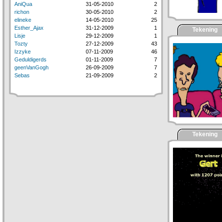
AniQua
31-05-2010
2
richon
30-05-2010
2
elineke
14-05-2010
25
Esther_Ajax
31-12-2009
1
Tekening
Lisje
29-12-2009
1
Tozty
27-12-2009
43
Izzyke
07-11-2009
46
Geduldigerds
01-11-2009
7
geenVanGogh
26-09-2009
7
Sebas
21-09-2009
2
Tekening