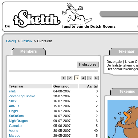
Galerij
->
Onslow
-> Overzicht
Members
Tekenaar
Deze galerij is van O
Highscores
De laatste tekening 
Het aantal tekeningen 
1
2
3
4
5
6
Tekenaar
Gewijzigd
Aantal
ellntj
04-08-2007
3
Tekening
ZevenKopElineke
28-07-2007
5
Sheki
16-07-2007
7
AnN...!
15-07-2007
2
Lingirl
10-07-2007
6
SuSuSom
10-07-2007
2
NightDragon
09-07-2007
3
CameLot
05-06-2007
5
Veerle
30-05-2007
40
Marcoo
29-05-2007
5