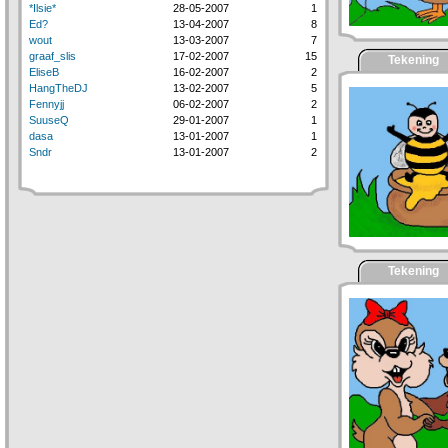
*Ilsie*
28-05-2007
1
Ed?
13-04-2007
8
wout
13-03-2007
7
graaf_slis
17-02-2007
15
Tekening
EliseB
16-02-2007
2
HangTheDJ
13-02-2007
5
Fennyjj
06-02-2007
2
SuuseQ
29-01-2007
1
dasa
13-01-2007
1
Sndr
13-01-2007
2
Tekening