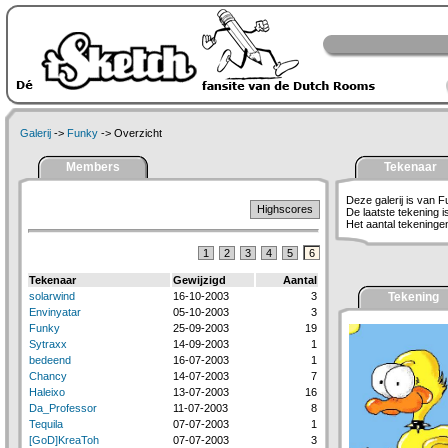
Galerij
->
Funky
-> Overzicht
Members
Tekenaar
Deze galerij is van F
Highscores
De laatste tekening 
Het aantal tekeningen 
1
2
3
4
5
6
Tekenaar
Gewijzigd
Aantal
solarwind
16-10-2003
3
Tekening
Envinyatar
05-10-2003
3
Funky
25-09-2003
19
Sytraxx
14-09-2003
1
bedeend
16-07-2003
1
Chancy
14-07-2003
7
Haleixo
13-07-2003
16
Da_Professor
11-07-2003
8
Tequila
07-07-2003
1
[GoD]KreaToh
07-07-2003
3