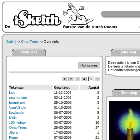
Galerij
->
Oma-Trees
-> Overzicht
Members
Tekenaar
Deze galerij is van 
Highscores
De laatste tekening 
Het aantal tekeningen 
1
2
3
4
5
6
Tekenaar
Gewijzigd
Aantal
Lwd
11-12-2005
3
Tekening
seamonster
03-11-2005
2
brumbrum
25-10-2005
3
VuurVlinder
01-10-2005
1
Lowlander
06-07-2005
5
k*nijn
04-07-2005
3
100michael
03-07-2005
10
Oma-Trees
28-03-2005
37
Jhero
17-03-2005
1
Peppi
07-02-2005
21