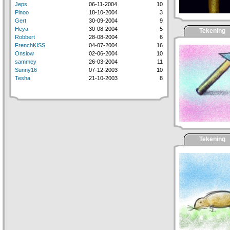
Jeps
06-11-2004
10
Pinoo
18-10-2004
3
Gert
30-09-2004
9
Heya
30-08-2004
5
Tekening
Robbert
28-08-2004
6
FrenchKISS
04-07-2004
16
Onslow
02-06-2004
10
sammey
26-03-2004
11
Sunny16
07-12-2003
10
Tesha
21-10-2003
8
Tekening