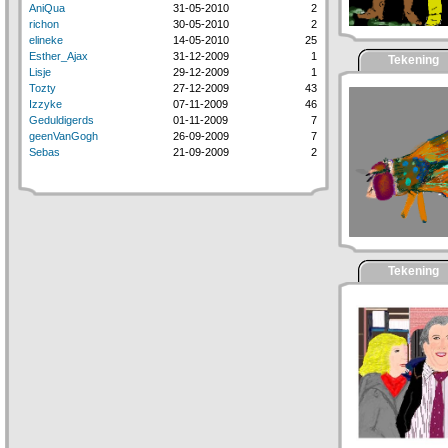
AniQua
31-05-2010
2
richon
30-05-2010
2
elineke
14-05-2010
25
Esther_Ajax
31-12-2009
1
Tekening
Lisje
29-12-2009
1
Tozty
27-12-2009
43
Izzyke
07-11-2009
46
Geduldigerds
01-11-2009
7
geenVanGogh
26-09-2009
7
Sebas
21-09-2009
2
Tekening