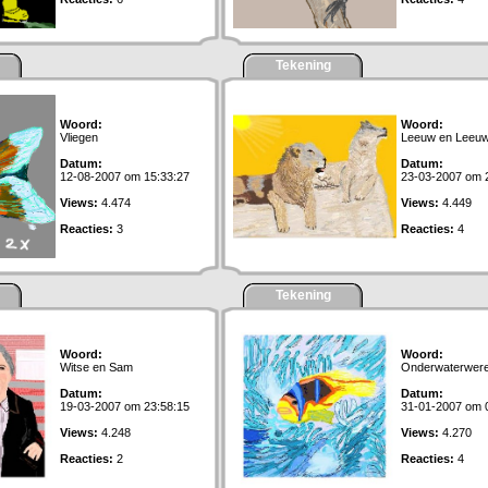
Tekening
Woord:
Woord:
Vliegen
Leeuw en Leeuw
Datum:
Datum:
12-08-2007 om 15:33:27
23-03-2007 om 
Views:
4.474
Views:
4.449
Reacties:
3
Reacties:
4
Tekening
Woord:
Woord:
Witse en Sam
Onderwaterwere
Datum:
Datum:
19-03-2007 om 23:58:15
31-01-2007 om 
Views:
4.248
Views:
4.270
Reacties:
2
Reacties:
4