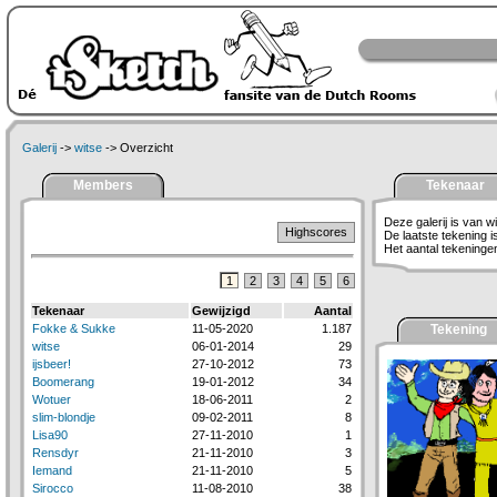
Galerij
->
witse
-> Overzicht
Members
Tekenaar
Deze galerij is van wi
Highscores
De laatste tekening 
Het aantal tekeningen 
1
2
3
4
5
6
Tekenaar
Gewijzigd
Aantal
Fokke & Sukke
11-05-2020
1.187
Tekening
witse
06-01-2014
29
ijsbeer!
27-10-2012
73
Boomerang
19-01-2012
34
Wotuer
18-06-2011
2
slim-blondje
09-02-2011
8
Lisa90
27-11-2010
1
Rensdyr
21-11-2010
3
Iemand
21-11-2010
5
Sirocco
11-08-2010
38