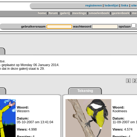
registreren
|
ledenlijst
|
links
|
sit
home
|
forum
|
galerij
|
meetings
|
smoelenboek
|
gastenboek
|
me
gebruikersnaam
wachtwoord
opslaan
tse.
is geplaatst op Monday 06 January 2014.
dat in deze galerij staat is 29.
1
2
Tekening
Woord:
Woord:
Western
Koolmees
Datum:
Datum:
05-10-2007 om 13:41:04
11-09-2007 om 
Views:
4.998
Views:
4.574
Reacties:
6
Reacties:
4