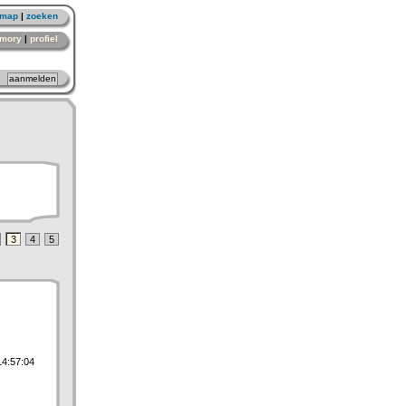
emap
|
zoeken
mory
|
profiel
3
4
5
14:57:04