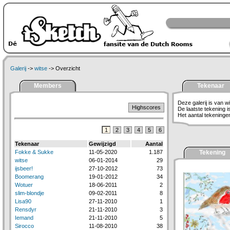
Galerij
->
witse
-> Overzicht
Members
Tekenaar
Deze galerij is van wi
Highscores
De laatste tekening 
Het aantal tekeningen 
1
2
3
4
5
6
Tekenaar
Gewijzigd
Aantal
Fokke & Sukke
11-05-2020
1.187
Tekening
witse
06-01-2014
29
ijsbeer!
27-10-2012
73
Boomerang
19-01-2012
34
Wotuer
18-06-2011
2
slim-blondje
09-02-2011
8
Lisa90
27-11-2010
1
Rensdyr
21-11-2010
3
Iemand
21-11-2010
5
Sirocco
11-08-2010
38