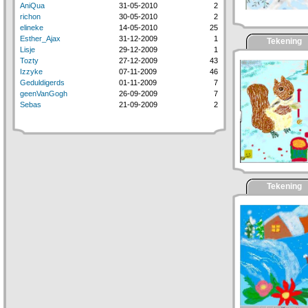
AniQua
31-05-2010
2
richon
30-05-2010
2
elineke
14-05-2010
25
Esther_Ajax
31-12-2009
1
Tekening
Lisje
29-12-2009
1
Tozty
27-12-2009
43
Izzyke
07-11-2009
46
Geduldigerds
01-11-2009
7
geenVanGogh
26-09-2009
7
Sebas
21-09-2009
2
Tekening