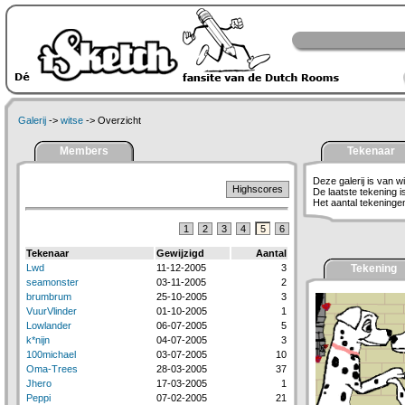
Galerij
->
witse
-> Overzicht
Members
Tekenaar
Deze galerij is van wi
Highscores
De laatste tekening 
Het aantal tekeningen 
1
2
3
4
5
6
Tekenaar
Gewijzigd
Aantal
Lwd
11-12-2005
3
Tekening
seamonster
03-11-2005
2
brumbrum
25-10-2005
3
VuurVlinder
01-10-2005
1
Lowlander
06-07-2005
5
k*nijn
04-07-2005
3
100michael
03-07-2005
10
Oma-Trees
28-03-2005
37
Jhero
17-03-2005
1
Peppi
07-02-2005
21