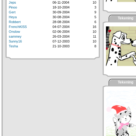
Jeps
06-11-2004
10
Pinoo
18-10-2004
3
Gert
30-09-2004
9
Heya
30-08-2004
5
Tekening
Robbert
28-08-2004
6
FrenchKISS
04-07-2004
16
Onslow
02-06-2004
10
sammey
26-03-2004
11
Sunny16
07-12-2003
10
Tesha
21-10-2003
8
Tekening