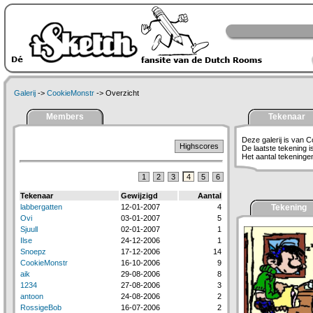
Galerij
->
CookieMonstr
-> Overzicht
Members
Tekenaar
Deze galerij is van 
Highscores
De laatste tekening 
Het aantal tekeningen 
1
2
3
4
5
6
Tekenaar
Gewijzigd
Aantal
labbergatten
12-01-2007
4
Tekening
Ovi
03-01-2007
5
Sjuull
02-01-2007
1
Ilse
24-12-2006
1
Snoepz
17-12-2006
14
CookieMonstr
16-10-2006
9
aik
29-08-2006
8
1234
27-08-2006
3
antoon
24-08-2006
2
RossigeBob
16-07-2006
2