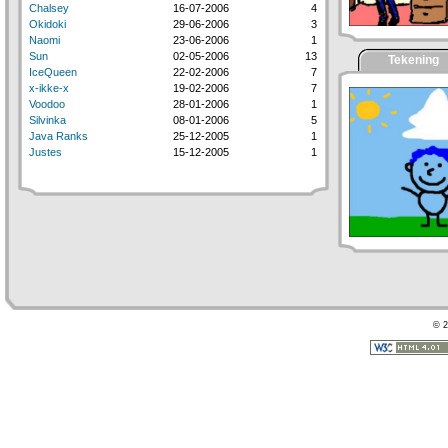
Chalsey
16-07-2006
4
Okidoki
29-06-2006
3
Naomi
23-06-2006
1
Sun
02-05-2006
13
Tekening
IceQueen
22-02-2006
7
x-ikke-x
19-02-2006
7
Voodoo
28-01-2006
1
Silvinka
08-01-2006
5
Java Ranks
25-12-2005
1
Justes
15-12-2005
1
© 2