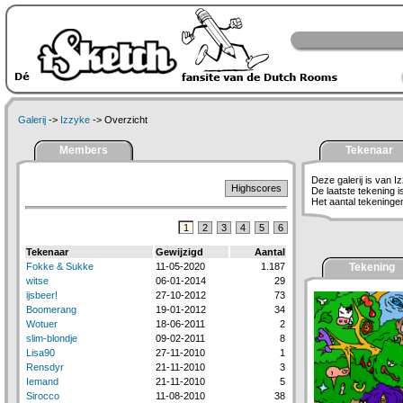
Galerij
->
Izzyke
-> Overzicht
Members
Tekenaar
Deze galerij is van I
Highscores
De laatste tekening 
Het aantal tekeningen 
1
2
3
4
5
6
Tekenaar
Gewijzigd
Aantal
Fokke & Sukke
11-05-2020
1.187
Tekening
witse
06-01-2014
29
ijsbeer!
27-10-2012
73
Boomerang
19-01-2012
34
Wotuer
18-06-2011
2
slim-blondje
09-02-2011
8
Lisa90
27-11-2010
1
Rensdyr
21-11-2010
3
Iemand
21-11-2010
5
Sirocco
11-08-2010
38