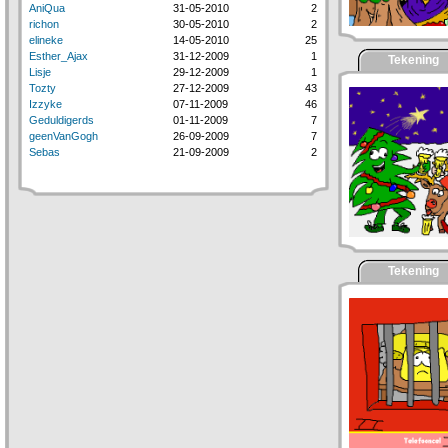
AniQua
31-05-2010
2
richon
30-05-2010
2
elineke
14-05-2010
25
Esther_Ajax
31-12-2009
1
Tekening
Lisje
29-12-2009
1
Tozty
27-12-2009
43
Izzyke
07-11-2009
46
Geduldigerds
01-11-2009
7
geenVanGogh
26-09-2009
7
Sebas
21-09-2009
2
Tekening