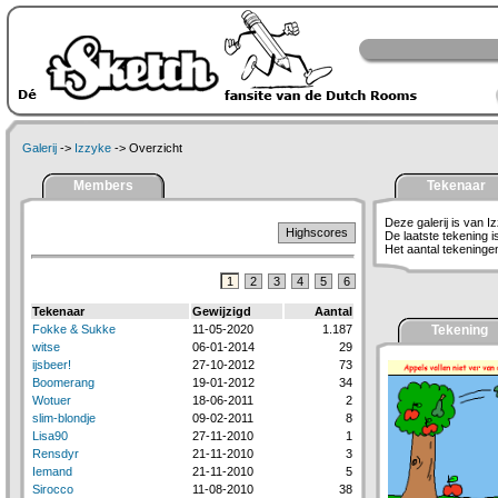
Galerij
->
Izzyke
-> Overzicht
Members
Tekenaar
Deze galerij is van I
Highscores
De laatste tekening 
Het aantal tekeningen 
1
2
3
4
5
6
Tekenaar
Gewijzigd
Aantal
Fokke & Sukke
11-05-2020
1.187
Tekening
witse
06-01-2014
29
ijsbeer!
27-10-2012
73
Boomerang
19-01-2012
34
Wotuer
18-06-2011
2
slim-blondje
09-02-2011
8
Lisa90
27-11-2010
1
Rensdyr
21-11-2010
3
Iemand
21-11-2010
5
Sirocco
11-08-2010
38