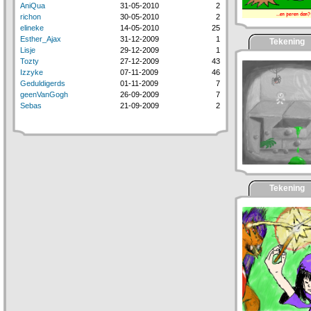
AniQua
31-05-2010
2
richon
30-05-2010
2
elineke
14-05-2010
25
Esther_Ajax
31-12-2009
1
Tekening
Lisje
29-12-2009
1
Tozty
27-12-2009
43
Izzyke
07-11-2009
46
Geduldigerds
01-11-2009
7
geenVanGogh
26-09-2009
7
Sebas
21-09-2009
2
Tekening