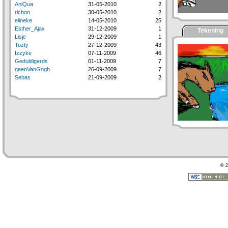
AniQua
31-05-2010
2
richon
30-05-2010
2
elineke
14-05-2010
25
Esther_Ajax
31-12-2009
1
Tekening
Lisje
29-12-2009
1
Tozty
27-12-2009
43
Izzyke
07-11-2009
46
Geduldigerds
01-11-2009
7
geenVanGogh
26-09-2009
7
Sebas
21-09-2009
2
© 2