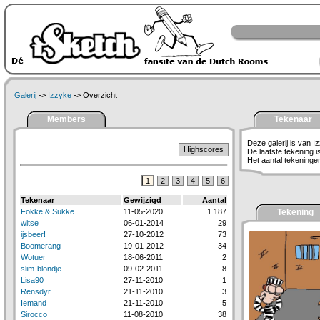
Galerij
->
Izzyke
-> Overzicht
Members
Tekenaar
Deze galerij is van I
Highscores
De laatste tekening 
Het aantal tekeningen 
1
2
3
4
5
6
Tekenaar
Gewijzigd
Aantal
Fokke & Sukke
11-05-2020
1.187
Tekening
witse
06-01-2014
29
ijsbeer!
27-10-2012
73
Boomerang
19-01-2012
34
Wotuer
18-06-2011
2
slim-blondje
09-02-2011
8
Lisa90
27-11-2010
1
Rensdyr
21-11-2010
3
Iemand
21-11-2010
5
Sirocco
11-08-2010
38