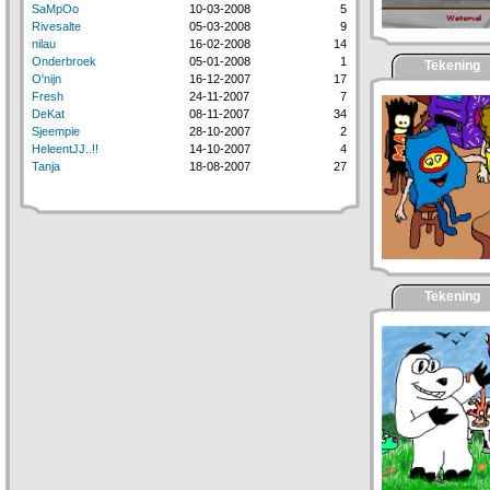
SaMpOo
10-03-2008
5
Rivesalte
05-03-2008
9
nilau
16-02-2008
14
Onderbroek
05-01-2008
1
Tekening
O'nijn
16-12-2007
17
Fresh
24-11-2007
7
DeKat
08-11-2007
34
Sjeempie
28-10-2007
2
HeleentJJ..!!
14-10-2007
4
Tanja
18-08-2007
27
Tekening