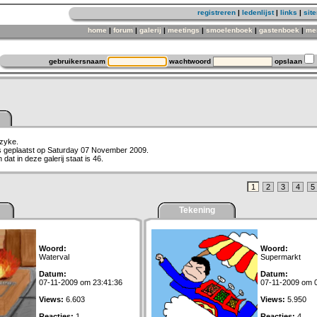
registreren
|
ledenlijst
|
links
|
sit
home
|
forum
|
galerij
|
meetings
|
smoelenboek
|
gastenboek
|
me
gebruikersnaam
wachtwoord
opslaan
zzyke.
is geplaatst op Saturday 07 November 2009.
dat in deze galerij staat is 46.
1
2
3
4
5
Tekening
Woord:
Woord:
Waterval
Supermarkt
Datum:
Datum:
07-11-2009 om 23:41:36
07-11-2009 om 
Views:
6.603
Views:
5.950
Reacties:
1
Reacties:
4