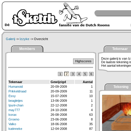
Galerij
->
Izzyke
-> Overzicht
Members
Tekenaar
Deze galerij is van I
Highscores
De laatste tekening 
Het aantal tekeningen 
1
2
3
4
5
6
Tekenaar
Gewijzigd
Aantal
Humanoid
20-09-2009
1
Tekening
Prikkeldraad
20-09-2009
11
Essy
15-07-2009
10
beagletjes
13-06-2009
1
Ipurii-chan
22-12-2008
2
may777
24-10-2008
4
korax
26-08-2008
63
Groeno
23-06-2008
8
Valko
18-06-2008
35
katinneke
12-04-2008
87