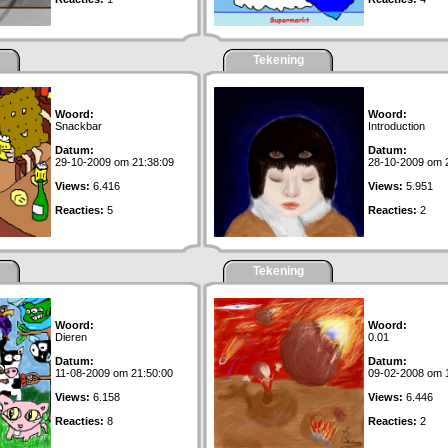
Tekening
Woord:
Woord:
Snackbar
Introduction
Datum:
Datum:
29-10-2009 om 21:38:09
28-10-2009 om 
Views:
6.416
Views:
5.951
Reacties:
5
Reacties:
2
Tekening
Woord:
Woord:
Dieren
0.01
Datum:
Datum:
11-08-2009 om 21:50:00
09-02-2008 om 
Views:
6.158
Views:
6.446
Reacties:
8
Reacties:
2