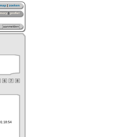
emap
|
zoeken
mory
|
profiel
6
7
8
01:18:54