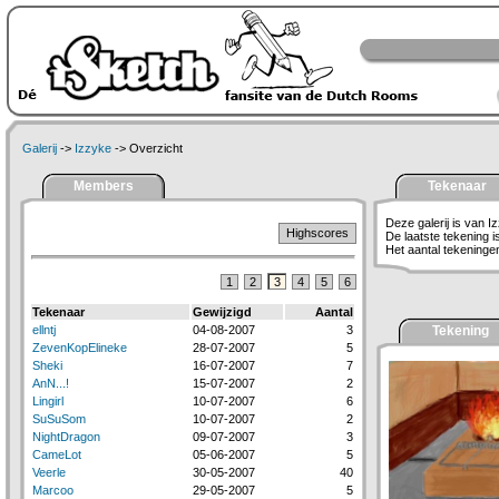
Galerij
->
Izzyke
-> Overzicht
Members
Tekenaar
Deze galerij is van I
Highscores
De laatste tekening 
Het aantal tekeningen 
1
2
3
4
5
6
Tekenaar
Gewijzigd
Aantal
ellntj
04-08-2007
3
Tekening
ZevenKopElineke
28-07-2007
5
Sheki
16-07-2007
7
AnN...!
15-07-2007
2
Lingirl
10-07-2007
6
SuSuSom
10-07-2007
2
NightDragon
09-07-2007
3
CameLot
05-06-2007
5
Veerle
30-05-2007
40
Marcoo
29-05-2007
5