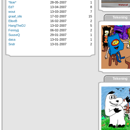
*Ilsie*
28-05-2007
1
Ed?
13-04-2007
8
wout
13-03-2007
7
graaf_slis
17-02-2007
15
Tekening
EliseB
16-02-2007
2
HangTheDJ
13-02-2007
5
Fennyjj
06-02-2007
2
SuuseQ
29-01-2007
1
dasa
13-01-2007
1
Sndr
13-01-2007
2
Tekening