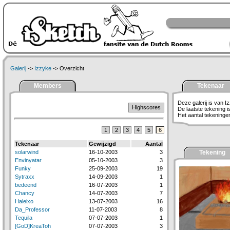
Galerij
->
Izzyke
-> Overzicht
Members
Tekenaar
Deze galerij is van I
Highscores
De laatste tekening 
Het aantal tekeningen 
1
2
3
4
5
6
Tekenaar
Gewijzigd
Aantal
solarwind
16-10-2003
3
Tekening
Envinyatar
05-10-2003
3
Funky
25-09-2003
19
Sytraxx
14-09-2003
1
bedeend
16-07-2003
1
Chancy
14-07-2003
7
Haleixo
13-07-2003
16
Da_Professor
11-07-2003
8
Tequila
07-07-2003
1
[GoD]KreaToh
07-07-2003
3