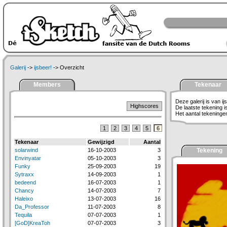
Galerij
->
ijsbeer!
-> Overzicht
Members
Tekenaar
Deze galerij is van ij
Highscores
De laatste tekening 
Het aantal tekeningen 
1
2
3
4
5
6
Tekenaar
Gewijzigd
Aantal
solarwind
16-10-2003
3
Tekening
Envinyatar
05-10-2003
3
Funky
25-09-2003
19
Sytraxx
14-09-2003
1
bedeend
16-07-2003
1
Chancy
14-07-2003
7
Haleixo
13-07-2003
16
Da_Professor
11-07-2003
8
Tequila
07-07-2003
1
[GoD]KreaToh
07-07-2003
3