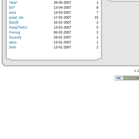
*Ilsie*
28-05-2007
1
Ed?
13-04-2007
8
wout
13-03-2007
7
graaf_slis
17-02-2007
15
EliseB
16-02-2007
2
HangTheDJ
13-02-2007
5
Fennyjj
06-02-2007
2
SuuseQ
29-01-2007
1
dasa
13-01-2007
1
Sndr
13-01-2007
2
© 2