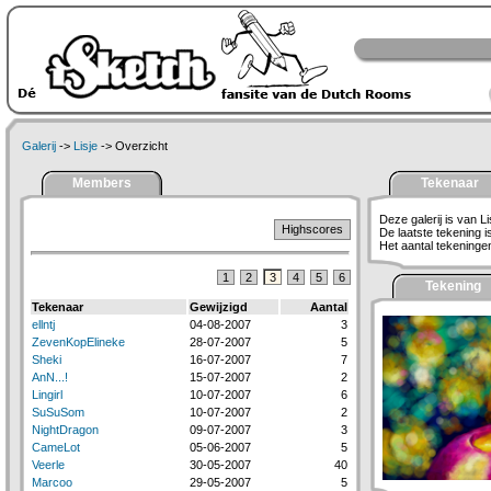
Galerij
->
Lisje
-> Overzicht
Members
Tekenaar
Deze galerij is van Li
Highscores
De laatste tekening 
Het aantal tekeningen 
1
2
3
4
5
6
Tekening
Tekenaar
Gewijzigd
Aantal
ellntj
04-08-2007
3
ZevenKopElineke
28-07-2007
5
Sheki
16-07-2007
7
AnN...!
15-07-2007
2
Lingirl
10-07-2007
6
SuSuSom
10-07-2007
2
NightDragon
09-07-2007
3
CameLot
05-06-2007
5
Veerle
30-05-2007
40
Marcoo
29-05-2007
5