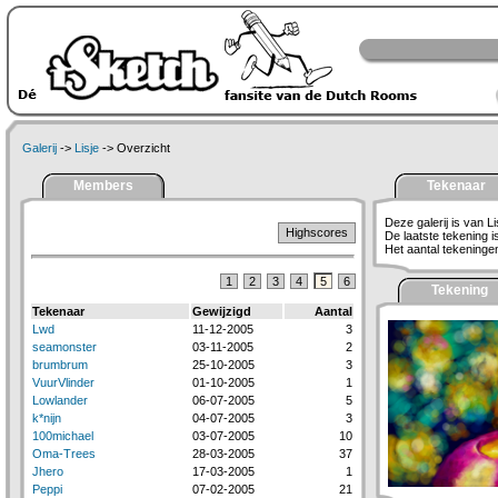
Galerij
->
Lisje
-> Overzicht
Members
Tekenaar
Deze galerij is van Li
Highscores
De laatste tekening 
Het aantal tekeningen 
1
2
3
4
5
6
Tekening
Tekenaar
Gewijzigd
Aantal
Lwd
11-12-2005
3
seamonster
03-11-2005
2
brumbrum
25-10-2005
3
VuurVlinder
01-10-2005
1
Lowlander
06-07-2005
5
k*nijn
04-07-2005
3
100michael
03-07-2005
10
Oma-Trees
28-03-2005
37
Jhero
17-03-2005
1
Peppi
07-02-2005
21