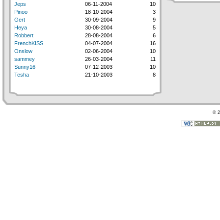
Jeps
06-11-2004
10
Pinoo
18-10-2004
3
Gert
30-09-2004
9
Heya
30-08-2004
5
Robbert
28-08-2004
6
FrenchKISS
04-07-2004
16
Onslow
02-06-2004
10
sammey
26-03-2004
11
Sunny16
07-12-2003
10
Tesha
21-10-2003
8
© 2