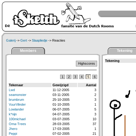
Galerij
->
Gert
->
Slaapliedje
-> Reacties
Members
Tekening
Tekening
Highscores
1
2
3
4
5
6
Tekenaar
Gewijzigd
Aantal
Lwd
11-12-2005
3
seamonster
03-11-2005
2
brumbrum
25-10-2005
3
VuurVlinder
01-10-2005
1
Lowlander
06-07-2005
5
k*nijn
04-07-2005
3
100michael
03-07-2005
10
Oma-Trees
28-03-2005
37
Jhero
17-03-2005
1
Peppi
07-02-2005
21