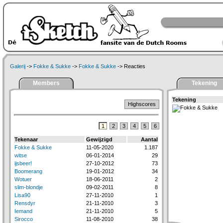
Galerij
->
Fokke & Sukke
->
Fokke & Sukke
-> Reacties
Members
Tekening
Tekening
Highscores
1
2
3
4
5
6
Tekenaar
Gewijzigd
Aantal
Fokke & Sukke
11-05-2020
1.187
witse
06-01-2014
29
ijsbeer!
27-10-2012
73
Boomerang
19-01-2012
34
Wotuer
18-06-2011
2
slim-blondje
09-02-2011
8
Lisa90
27-11-2010
1
Rensdyr
21-11-2010
3
Iemand
21-11-2010
5
Sirocco
11-08-2010
38