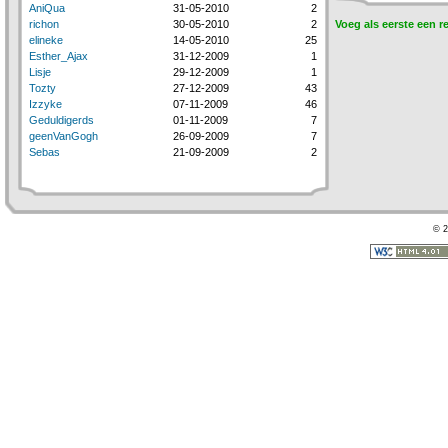
AniQua
31-05-2010
2
richon
30-05-2010
2
Voeg als eerste een r
elineke
14-05-2010
25
Esther_Ajax
31-12-2009
1
Lisje
29-12-2009
1
Tozty
27-12-2009
43
Izzyke
07-11-2009
46
Geduldigerds
01-11-2009
7
geenVanGogh
26-09-2009
7
Sebas
21-09-2009
2
© 2