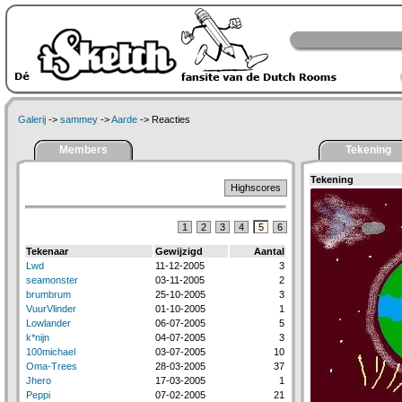
Galerij
->
sammey
->
Aarde
-> Reacties
Members
Tekening
Tekening
Highscores
1
2
3
4
5
6
Tekenaar
Gewijzigd
Aantal
Lwd
11-12-2005
3
seamonster
03-11-2005
2
brumbrum
25-10-2005
3
VuurVlinder
01-10-2005
1
Lowlander
06-07-2005
5
k*nijn
04-07-2005
3
100michael
03-07-2005
10
Oma-Trees
28-03-2005
37
Jhero
17-03-2005
1
Peppi
07-02-2005
21