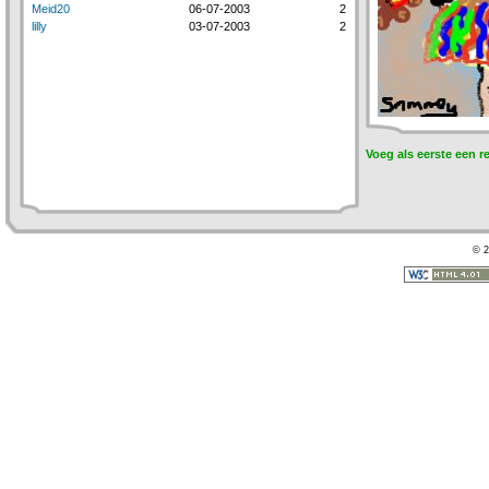
Meid20
06-07-2003
2
lilly
03-07-2003
2
Voeg als eerste een r
© 2