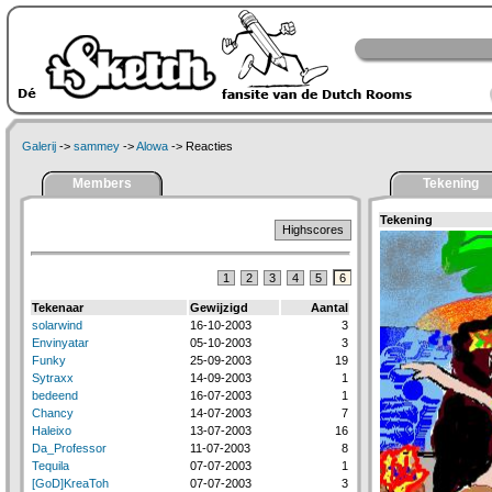
Galerij
->
sammey
->
Alowa
-> Reacties
Members
Tekening
Tekening
Highscores
1
2
3
4
5
6
Tekenaar
Gewijzigd
Aantal
solarwind
16-10-2003
3
Envinyatar
05-10-2003
3
Funky
25-09-2003
19
Sytraxx
14-09-2003
1
bedeend
16-07-2003
1
Chancy
14-07-2003
7
Haleixo
13-07-2003
16
Da_Professor
11-07-2003
8
Tequila
07-07-2003
1
[GoD]KreaToh
07-07-2003
3