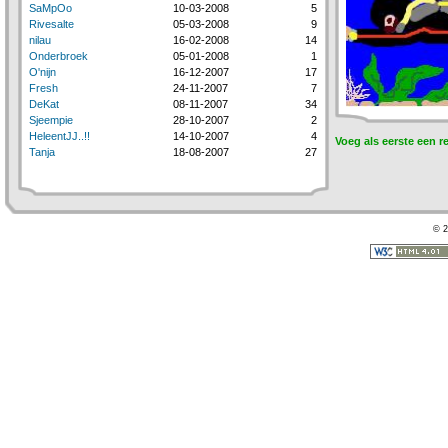
SaMpOo
10-03-2008
5
Rivesalte
05-03-2008
9
nilau
16-02-2008
14
Onderbroek
05-01-2008
1
O'nijn
16-12-2007
17
Fresh
24-11-2007
7
DeKat
08-11-2007
34
Sjeempie
28-10-2007
2
HeleentJJ..!!
14-10-2007
4
Voeg als eerste een r
Tanja
18-08-2007
27
© 2