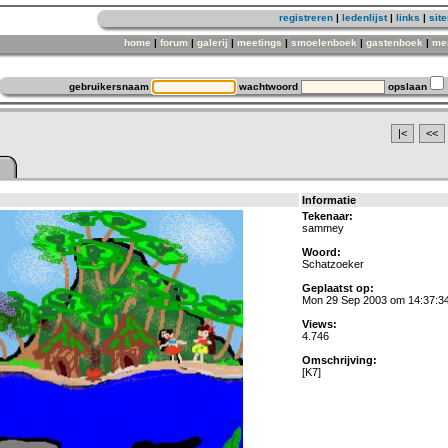
registreren
|
ledenlijst
|
links
|
sit
home
|
forum
|
galerij
|
meetings
|
smoelenboek
|
gastenboek
|
me
gebruikersnaam
wachtwoord
opslaan
|<
<<
Informatie
Tekenaar:
sammey
Woord:
Schatzoeker
Geplaatst op:
Mon 29 Sep 2003 om 14:37:3
Views:
4.746
Omschrijving:
[K7]