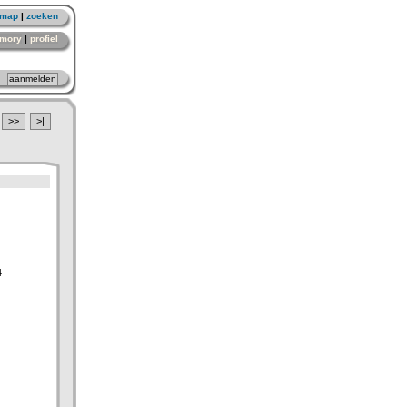
emap
|
zoeken
mory
|
profiel
>>
>|
4