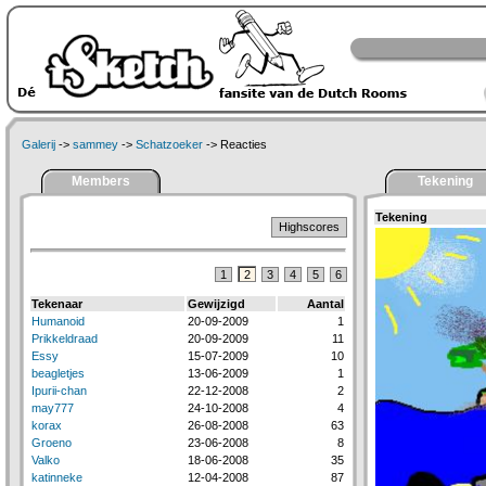
Galerij
->
sammey
->
Schatzoeker
-> Reacties
Members
Tekening
Tekening
Highscores
1
2
3
4
5
6
Tekenaar
Gewijzigd
Aantal
Humanoid
20-09-2009
1
Prikkeldraad
20-09-2009
11
Essy
15-07-2009
10
beagletjes
13-06-2009
1
Ipurii-chan
22-12-2008
2
may777
24-10-2008
4
korax
26-08-2008
63
Groeno
23-06-2008
8
Valko
18-06-2008
35
katinneke
12-04-2008
87