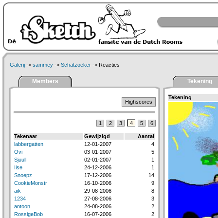
Galerij
->
sammey
->
Schatzoeker
-> Reacties
Members
Tekening
Tekening
Highscores
1
2
3
4
5
6
Tekenaar
Gewijzigd
Aantal
labbergatten
12-01-2007
4
Ovi
03-01-2007
5
Sjuull
02-01-2007
1
Ilse
24-12-2006
1
Snoepz
17-12-2006
14
CookieMonstr
16-10-2006
9
aik
29-08-2006
8
1234
27-08-2006
3
antoon
24-08-2006
2
RossigeBob
16-07-2006
2