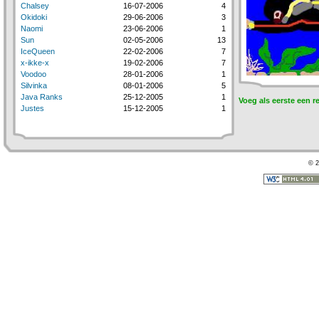
Chalsey
16-07-2006
4
Okidoki
29-06-2006
3
Naomi
23-06-2006
1
Sun
02-05-2006
13
IceQueen
22-02-2006
7
x-ikke-x
19-02-2006
7
Voodoo
28-01-2006
1
Silvinka
08-01-2006
5
Java Ranks
25-12-2005
1
Voeg als eerste een r
Justes
15-12-2005
1
© 2