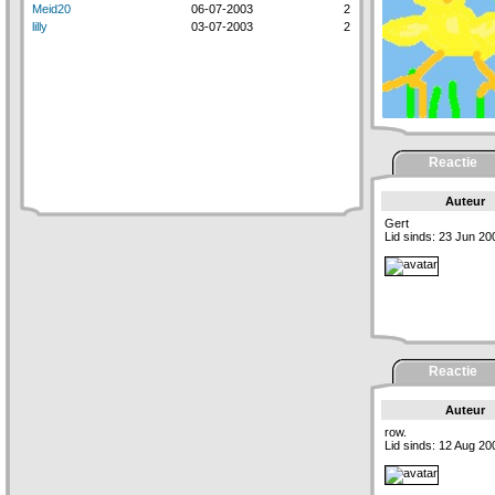
Meid20
06-07-2003
2
lilly
03-07-2003
2
Reactie
Auteur
Gert
Lid sinds: 23 Jun 20
Reactie
Auteur
row.
Lid sinds: 12 Aug 20