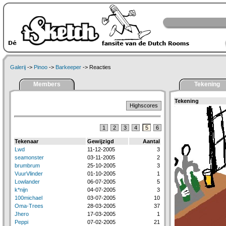
Galerij
->
Pinoo
->
Barkeeper
-> Reacties
Members
Tekening
Tekening
Highscores
1
2
3
4
5
6
Tekenaar
Gewijzigd
Aantal
Lwd
11-12-2005
3
seamonster
03-11-2005
2
brumbrum
25-10-2005
3
VuurVlinder
01-10-2005
1
Lowlander
06-07-2005
5
k*nijn
04-07-2005
3
100michael
03-07-2005
10
Oma-Trees
28-03-2005
37
Jhero
17-03-2005
1
Peppi
07-02-2005
21