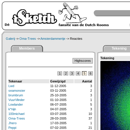
Galerij
->
Oma-Trees
->
Amsterdammertje
-> Reacties
Members
Tekening
Tekening
Highscores
1
2
3
4
5
6
Tekenaar
Gewijzigd
Aantal
Lwd
11-12-2005
3
seamonster
03-11-2005
2
brumbrum
25-10-2005
3
VuurVlinder
01-10-2005
1
Lowlander
06-07-2005
5
k*nijn
04-07-2005
3
100michael
03-07-2005
10
Oma-Trees
28-03-2005
37
Jhero
17-03-2005
1
Peppi
07-02-2005
21