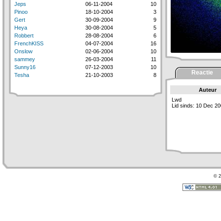
Jeps
06-11-2004
10
Pinoo
18-10-2004
3
Gert
30-09-2004
9
Heya
30-08-2004
5
Robbert
28-08-2004
6
FrenchKISS
04-07-2004
16
Onslow
02-06-2004
10
sammey
26-03-2004
11
Sunny16
07-12-2003
10
Reactie
Tesha
21-10-2003
8
Auteur
Lwd
Lid sinds: 10 Dec 2
© 2