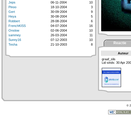
Jeps
06-11-2004
10
Pinoo
18-10-2004
3
Gert
30-09-2004
9
Heya
30-08-2004
5
Robbert
28-08-2004
6
FrenchKISS
04-07-2004
16
Onslow
02-06-2004
10
sammey
26-03-2004
11
Sunny16
07-12-2003
10
Reactie
Tesha
21-10-2003
8
Auteur
graaf_slis
Lid sinds: 30 Apr 20
© 2