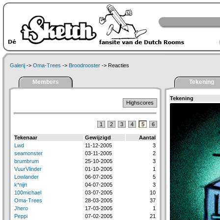
Galerij
->
Oma-Trees
->
Broodrooster
-> Reacties
Members
Tekening
Tekening
Highscores
1
2
3
4
5
6
Tekenaar
Gewijzigd
Aantal
Lwd
11-12-2005
3
seamonster
03-11-2005
2
brumbrum
25-10-2005
3
VuurVlinder
01-10-2005
1
Lowlander
06-07-2005
5
k*nijn
04-07-2005
3
100michael
03-07-2005
10
Oma-Trees
28-03-2005
37
Jhero
17-03-2005
1
Peppi
07-02-2005
21