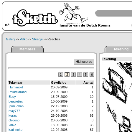
Galerij
->
Valko
->
Steegje
-> Reacties
Members
Tekening
Tekening
Highscores
1
2
3
4
5
6
Tekenaar
Gewijzigd
Aantal
Humanoid
20-09-2009
1
Prikkeldraad
20-09-2009
11
Essy
15-07-2009
10
beagletjes
13-06-2009
1
Ipurii-chan
22-12-2008
2
may777
24-10-2008
4
korax
26-08-2008
63
Groeno
23-06-2008
8
Valko
18-06-2008
35
katinneke
12-04-2008
87