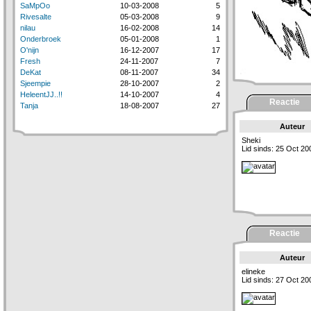
SaMpOo
10-03-2008
5
Rivesalte
05-03-2008
9
nilau
16-02-2008
14
Onderbroek
05-01-2008
1
O'nijn
16-12-2007
17
Fresh
24-11-2007
7
DeKat
08-11-2007
34
Sjeempie
28-10-2007
2
HeleentJJ..!!
14-10-2007
4
Reactie
Tanja
18-08-2007
27
Auteur
Sheki
Lid sinds: 25 Oct 20
Reactie
Auteur
elineke
Lid sinds: 27 Oct 20