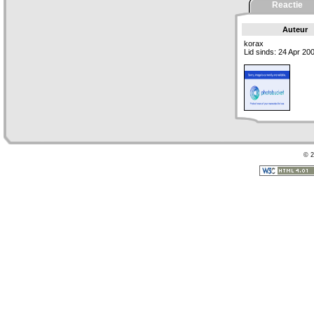
Reactie
Auteur
korax
Lid sinds: 24 Apr 20
© 2