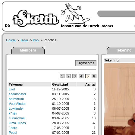
Galerij
->
Tanja
->
Pop
-> Reacties
Members
Tekening
Tekening
Highscores
1
2
3
4
5
6
Tekenaar
Gewijzigd
Aantal
Lwd
11-12-2005
3
seamonster
03-11-2005
2
brumbrum
25-10-2005
3
VuurVlinder
01-10-2005
1
Lowlander
06-07-2005
5
k*nijn
04-07-2005
3
100michael
03-07-2005
10
Oma-Trees
28-03-2005
37
Jhero
17-03-2005
1
Peppi
07-02-2005
21