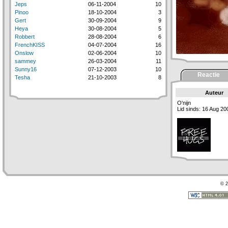
Jeps
06-11-2004
10
Pinoo
18-10-2004
3
Gert
30-09-2004
9
Heya
30-08-2004
5
Robbert
28-08-2004
6
FrenchKISS
04-07-2004
16
Onslow
02-06-2004
10
sammey
26-03-2004
11
Sunny16
07-12-2003
10
Reactie
Tesha
21-10-2003
8
Auteur
O'nijn
Lid sinds: 16 Aug 20
© 2