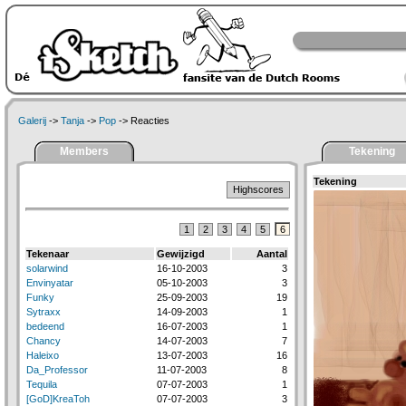
Galerij
->
Tanja
->
Pop
-> Reacties
Members
Tekening
Tekening
Highscores
1
2
3
4
5
6
Tekenaar
Gewijzigd
Aantal
solarwind
16-10-2003
3
Envinyatar
05-10-2003
3
Funky
25-09-2003
19
Sytraxx
14-09-2003
1
bedeend
16-07-2003
1
Chancy
14-07-2003
7
Haleixo
13-07-2003
16
Da_Professor
11-07-2003
8
Tequila
07-07-2003
1
[GoD]KreaToh
07-07-2003
3