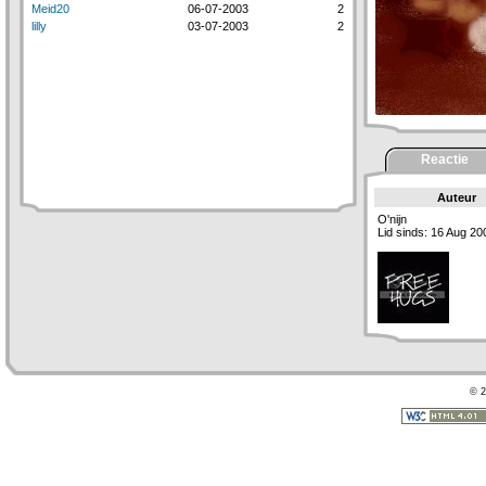
Meid20
06-07-2003
2
lilly
03-07-2003
2
Reactie
Auteur
O'nijn
Lid sinds: 16 Aug 20
© 2