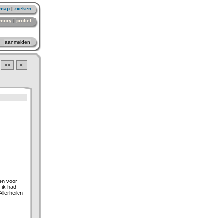
emap
|
zoeken
mory
|
profiel
>>
>|
een voor
 ik had
llerheilen