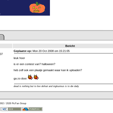
Bericht
Geplaatst op:
Mon 20 Oct 2008 om 15:21:05
007
leuk hoor
is er een contest van? halloween?
heb zelf ook een plaatje gemaakt waar kan ik uploaden?
ga zo door.
dead is nothing but to live defeat and inglourious is to die daily
002 / 2026 PicFan Group