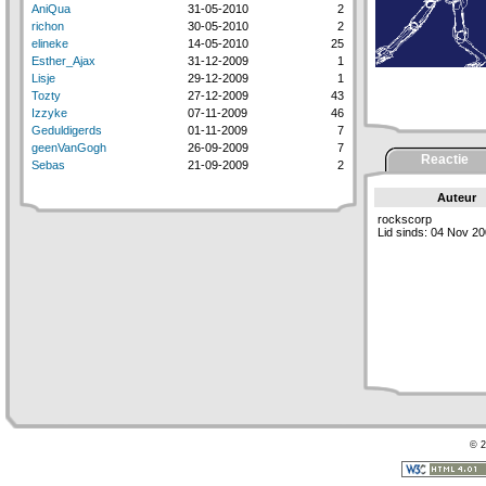
AniQua
31-05-2010
2
richon
30-05-2010
2
elineke
14-05-2010
25
Esther_Ajax
31-12-2009
1
Lisje
29-12-2009
1
Tozty
27-12-2009
43
Izzyke
07-11-2009
46
Geduldigerds
01-11-2009
7
geenVanGogh
26-09-2009
7
Reactie
Sebas
21-09-2009
2
Auteur
rockscorp
Lid sinds: 04 Nov 2
© 2