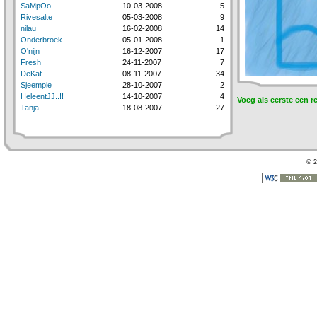
SaMpOo
10-03-2008
5
Rivesalte
05-03-2008
9
nilau
16-02-2008
14
Onderbroek
05-01-2008
1
O'nijn
16-12-2007
17
Fresh
24-11-2007
7
DeKat
08-11-2007
34
Sjeempie
28-10-2007
2
HeleentJJ..!!
14-10-2007
4
Voeg als eerste een r
Tanja
18-08-2007
27
© 2