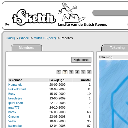
Galerij
->
ijsbeer!
->
Muffin IJS(beer)
-> Reacties
Members
Tekening
Tekening
Highscores
1
2
3
4
5
6
Tekenaar
Gewijzigd
Aantal
Humanoid
20-09-2009
1
Prikkeldraad
20-09-2009
11
Essy
15-07-2009
10
beagletjes
13-06-2009
1
Ipurii-chan
22-12-2008
2
may777
24-10-2008
4
korax
26-08-2008
63
Groeno
23-06-2008
8
Valko
18-06-2008
35
katinneke
12-04-2008
87