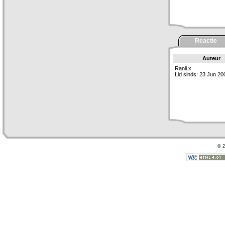
Reactie
Auteur
Ranii.x
Lid sinds: 23 Jun 20
© 2