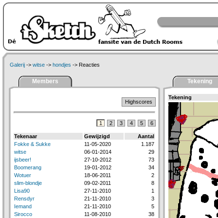
Galerij
->
witse
->
hondjes
-> Reacties
Members
Tekening
Tekening
Highscores
1
2
3
4
5
6
Tekenaar
Gewijzigd
Aantal
Fokke & Sukke
11-05-2020
1.187
witse
06-01-2014
29
ijsbeer!
27-10-2012
73
Boomerang
19-01-2012
34
Wotuer
18-06-2011
2
slim-blondje
09-02-2011
8
Lisa90
27-11-2010
1
Rensdyr
21-11-2010
3
Iemand
21-11-2010
5
Sirocco
11-08-2010
38