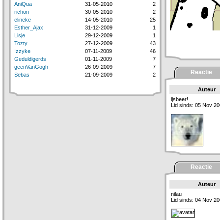
AniQua
31-05-2010
2
richon
30-05-2010
2
elineke
14-05-2010
25
Esther_Ajax
31-12-2009
1
Lisje
29-12-2009
1
Tozty
27-12-2009
43
Izzyke
07-11-2009
46
Geduldigerds
01-11-2009
7
geenVanGogh
26-09-2009
7
Reactie
Sebas
21-09-2009
2
Auteur
ijsbeer!
Lid sinds: 05 Nov 2
Reactie
Auteur
nilau
Lid sinds: 04 Nov 2