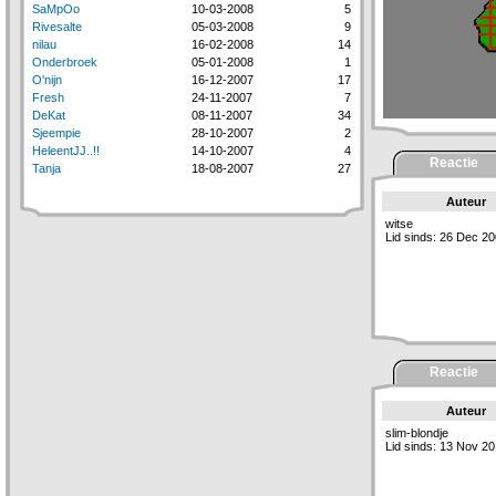
SaMpOo
10-03-2008
5
Rivesalte
05-03-2008
9
nilau
16-02-2008
14
Onderbroek
05-01-2008
1
O'nijn
16-12-2007
17
Fresh
24-11-2007
7
DeKat
08-11-2007
34
Sjeempie
28-10-2007
2
HeleentJJ..!!
14-10-2007
4
Reactie
Tanja
18-08-2007
27
Auteur
witse
Lid sinds: 26 Dec 2
Reactie
Auteur
slim-blondje
Lid sinds: 13 Nov 2