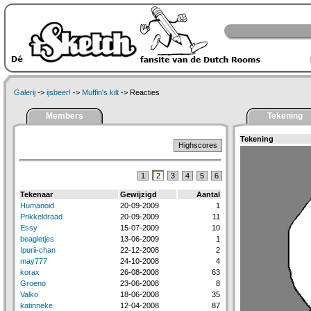
Galerij
->
ijsbeer!
->
Muffin's kilt
-> Reacties
Members
Tekening
Tekening
Highscores
1
2
3
4
5
6
Tekenaar
Gewijzigd
Aantal
Humanoid
20-09-2009
1
Prikkeldraad
20-09-2009
11
Essy
15-07-2009
10
beagletjes
13-06-2009
1
Ipurii-chan
22-12-2008
2
may777
24-10-2008
4
korax
26-08-2008
63
Groeno
23-06-2008
8
Valko
18-06-2008
35
katinneke
12-04-2008
87