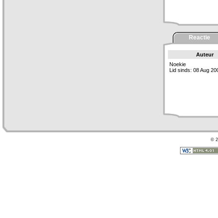
Reactie
Auteur
Noekie
Lid sinds: 08 Aug 20
© 2