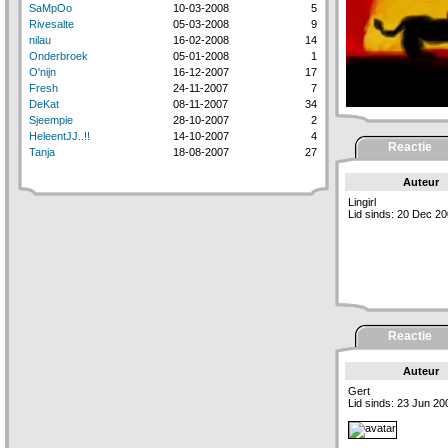
SaMpOo
10-03-2008
5
Rivesalte
05-03-2008
9
nilau
16-02-2008
14
Onderbroek
05-01-2008
1
O'nijn
16-12-2007
17
Fresh
24-11-2007
7
DeKat
08-11-2007
34
Sjeempie
28-10-2007
2
HeleentJJ..!!
14-10-2007
4
Reactie
Tanja
18-08-2007
27
Auteur
Lingirl
Lid sinds: 20 Dec 2
Reactie
Auteur
Gert
Lid sinds: 23 Jun 20