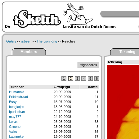
Galerij
->
ijsbeer!
->
The Lion King
-> Reacties
Members
Tekening
Tekening
Highscores
1
2
3
4
5
6
Tekenaar
Gewijzigd
Aantal
Humanoid
20-09-2009
1
Prikkeldraad
20-09-2009
11
Essy
15-07-2009
10
beagletjes
13-06-2009
1
Ipurii-chan
22-12-2008
2
may777
24-10-2008
4
korax
26-08-2008
63
Groeno
23-06-2008
8
Valko
18-06-2008
35
katinneke
12-04-2008
87