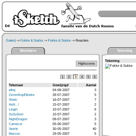
Galerij
->
Fokke & Sukke
->
Fokke & Sukke
-> Reacties
Members
Tekening
Tekening
Highscores
1
2
3
4
5
6
Tekenaar
Gewijzigd
Aantal
ellntj
04-08-2007
3
ZevenKopElineke
28-07-2007
5
Sheki
16-07-2007
7
AnN...!
15-07-2007
2
Lingirl
10-07-2007
6
SuSuSom
10-07-2007
2
NightDragon
09-07-2007
3
CameLot
05-06-2007
5
Veerle
30-05-2007
40
Marcoo
29-05-2007
5