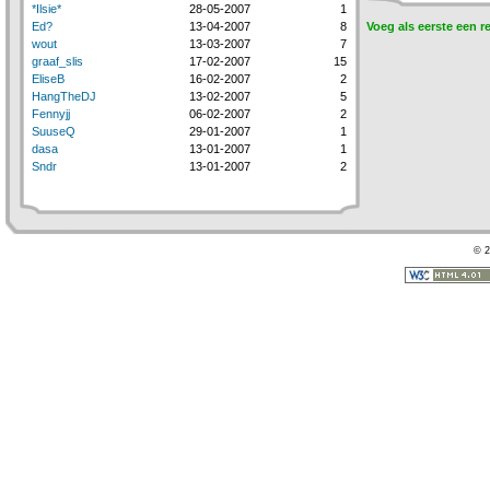
*Ilsie*
28-05-2007
1
Ed?
13-04-2007
8
Voeg als eerste een r
wout
13-03-2007
7
graaf_slis
17-02-2007
15
EliseB
16-02-2007
2
HangTheDJ
13-02-2007
5
Fennyjj
06-02-2007
2
SuuseQ
29-01-2007
1
dasa
13-01-2007
1
Sndr
13-01-2007
2
© 2