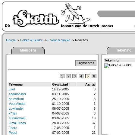
Galerij
->
Fokke & Sukke
->
Fokke & Sukke
-> Reacties
Members
Tekening
Tekening
Highscores
1
2
3
4
5
6
Tekenaar
Gewijzigd
Aantal
Lwd
11-12-2005
3
seamonster
03-11-2005
2
brumbrum
25-10-2005
3
VuurVlinder
01-10-2005
1
Lowlander
06-07-2005
5
k*nijn
04-07-2005
3
100michael
03-07-2005
10
Oma-Trees
28-03-2005
37
Jhero
17-03-2005
1
Peppi
07-02-2005
21