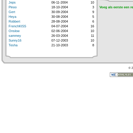
Jeps
06-11-2004
10
Pinoo
18-10-2004
3
Voeg als eerste een r
Gert
30-09-2004
9
Heya
30-08-2004
5
Robbert
28-08-2004
6
FrenchKISS
04-07-2004
16
Onslow
02-06-2004
10
sammey
26-03-2004
11
Sunny16
07-12-2003
10
Tesha
21-10-2003
8
© 2