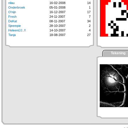
nilau
16-02-2008
14
Onderbroek
05-01-2008
1
O'nijn
16-12-2007
17
Fresh
24-11-2007
7
DeKat
08-11-2007
34
Sjeempie
28-10-2007
2
HeleentJJ..!!
14-10-2007
4
Tanja
18-08-2007
27
Tekening