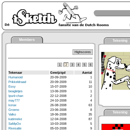
Members
Tekening
Highscores
1
2
3
4
5
6
Tekenaar
Gewijzigd
Aantal
Humanoid
20-09-2009
1
Prikkeldraad
20-09-2009
11
Essy
15-07-2009
10
beagletjes
13-06-2009
1
Ipurii-chan
22-12-2008
2
may777
24-10-2008
4
korax
26-08-2008
63
Groeno
23-06-2008
8
Tekening
Valko
18-06-2008
35
katinneke
12-04-2008
87
SaMpOo
10-03-2008
5
Rivesalte
05-03-2008
9