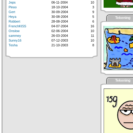
Jeps
06-11-2004
10
Pinoo
18-10-2004
3
Gert
30-09-2004
9
Heya
30-08-2004
5
Tekening
Robbert
28-08-2004
6
FrenchKISS
04-07-2004
16
Onslow
02-06-2004
10
sammey
26-03-2004
11
Sunny16
07-12-2003
10
Tesha
21-10-2003
8
Tekening