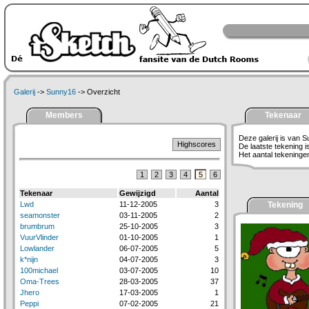
Galerij
->
Sunny16
-> Overzicht
Members
Tekenaar
Deze galerij is van 
Highscores
De laatste tekening 
Het aantal tekeningen 
1
2
3
4
5
6
Tekenaar
Gewijzigd
Aantal
Lwd
11-12-2005
3
Tekening
seamonster
03-11-2005
2
brumbrum
25-10-2005
3
VuurVlinder
01-10-2005
1
Lowlander
06-07-2005
5
k*nijn
04-07-2005
3
100michael
03-07-2005
10
Oma-Trees
28-03-2005
37
Jhero
17-03-2005
1
Peppi
07-02-2005
21