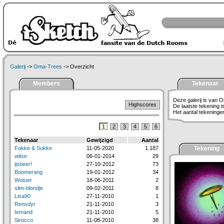
Galerij
->
Oma-Trees
-> Overzicht
Members
Tekenaar
Deze galerij is van 
Highscores
De laatste tekening 
Het aantal tekeningen 
1
2
3
4
5
6
Tekenaar
Gewijzigd
Aantal
Fokke & Sukke
11-05-2020
1.187
Tekening
witse
06-01-2014
29
ijsbeer!
27-10-2012
73
Boomerang
19-01-2012
34
Wotuer
18-06-2011
2
slim-blondje
09-02-2011
8
Lisa90
27-11-2010
1
Rensdyr
21-11-2010
3
Iemand
21-11-2010
5
Sirocco
11-08-2010
38