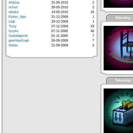
AniQua
31-05-2010
2
richon
30-05-2010
2
elineke
14-05-2010
25
Esther_Ajax
31-12-2009
1
Tekening
Lisje
29-12-2009
1
Tozty
27-12-2009
43
Izzyke
07-11-2009
46
Geduldigerds
01-11-2009
7
geenVanGogh
26-09-2009
7
Sebas
21-09-2009
2
Tekening