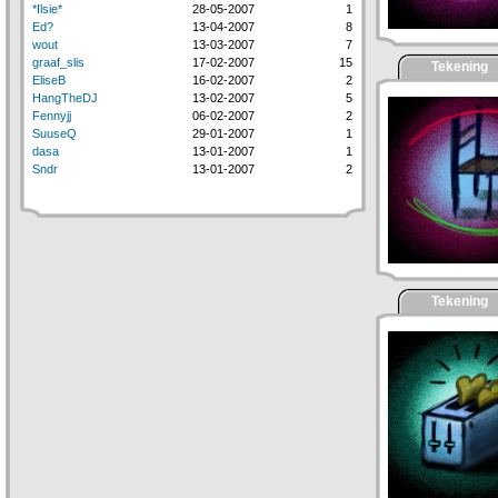
*Ilsie*
28-05-2007
1
Ed?
13-04-2007
8
wout
13-03-2007
7
graaf_slis
17-02-2007
15
Tekening
EliseB
16-02-2007
2
HangTheDJ
13-02-2007
5
Fennyjj
06-02-2007
2
SuuseQ
29-01-2007
1
dasa
13-01-2007
1
Sndr
13-01-2007
2
Tekening