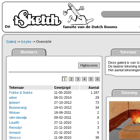
Galerij
->
Izzyke
-> Overzicht
Members
Tekenaar
Deze galerij is van I
Highscores
De laatste tekening 
Het aantal tekeningen 
1
2
3
4
5
6
Tekenaar
Gewijzigd
Aantal
Fokke & Sukke
11-05-2020
1.187
Tekening
witse
06-01-2014
29
ijsbeer!
27-10-2012
73
Boomerang
19-01-2012
34
Wotuer
18-06-2011
2
slim-blondje
09-02-2011
8
Lisa90
27-11-2010
1
Rensdyr
21-11-2010
3
Iemand
21-11-2010
5
Sirocco
11-08-2010
38