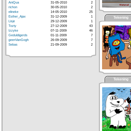
AniQua
31-05-2010
2
richon
30-05-2010
2
elineke
14-05-2010
25
Esther_Ajax
31-12-2009
1
Tekening
Lisje
29-12-2009
1
Tozty
27-12-2009
43
Izzyke
07-11-2009
46
Geduldigerds
01-11-2009
7
geenVanGogh
26-09-2009
7
Sebas
21-09-2009
2
Tekening